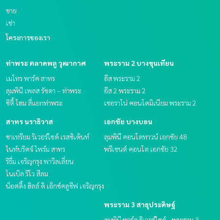
ขาย
เช่า
โครงการของเรา
ท่าพระ ตลาดพลู วุฒากาศ
พระราม 2 บางขุนเทียน
เมโทร พาร์ค สาทร
อีส พระราม 2
ลุมพินี เพลส รัชดา – ท่าพระ
อีส 2 พระราม 2
ซิตี้ โฮม สี่แยกท่าพระ
เซอราโน่ คอนโดมิเนียม พระราม 2
สาทร นราธิวาส
เอกชัย บางบอน
ชาเทรียม ริเวอร์ไซด์ เรสซิเด้นท์
ลุมพินี คอนโดทาวน์ เอกชัย 48
ไนท์บริดจ์ ไพร์ม สาทร
พรีเซนต์ คอนโด เอกชัย 32
ริธึ่ม เจริญกรุง พาวิลเลี่ยน
โนเบิล รีโว สีลม
น็อตติ้ง ฮิลล์ ดิ เอ็กซ์คลูซีฟ เจริญกรุง
พระราม 3 สาธุประดิษฐ์
ลุมพินี พาร์ค ริเวอร์ไซด์ - พระราม 3