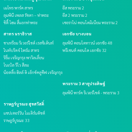
เมโทร พาร์ค สาทร
อีส พระราม 2
ลุมพินี เพลส รัชดา – ท่าพระ
อีส 2 พระราม 2
ซิตี้ โฮม สี่แยกท่าพระ
เซอราโน่ คอนโดมิเนียม พระราม 2
สาทร นราธิวาส
เอกชัย บางบอน
ชาเทรียม ริเวอร์ไซด์ เรสซิเด้นท์
ลุมพินี คอนโดทาวน์ เอกชัย 48
ไนท์บริดจ์ ไพร์ม สาทร
พรีเซนต์ คอนโด เอกชัย 32
ริธึ่ม เจริญกรุง พาวิลเลี่ยน
โนเบิล รีโว สีลม
น็อตติ้ง ฮิลล์ ดิ เอ็กซ์คลูซีฟ เจริญกรุง
พระราม 3 สาธุประดิษฐ์
ลุมพินี พาร์ค ริเวอร์ไซด์ - พระราม 3
ราษฎร์บูรณะ สุขสวัสดิ์
แชปเตอร์วัน โมเดิร์นดัชต์
ราษฎร์บูรณะ 33