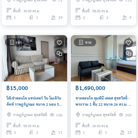
พื้นที่ : 30.00 ตร.ม.
พื้นที่ : 58.00 ตร.ม.
1
1
29
2
2
9
เช่า
ขาย
฿15,000
฿1,690,000
ให้เช่าคอนโด แชปเตอร์ วัน โมเดิร์น
ขายคอนโด ลุมพินี เพลส สุขสวัสดิ์ -
ดัทช์ ราษฎร์บูรณะ ขนาด 2 นอน 58
พระราม 2 ชั้น 22 ขนาด 26 ตร.ม. รี
ตรม วิวแม่น้ำเจ้าพระยา เฟอร์ครบ
โนเวทใหม่ทั้งห้อง ใกล้รถไฟฟ้าสายสี
ราษฎร์บูรณะ สุขสวัสดิ์
ราษฎร์บูรณะ สุขสวัสดิ์
106
200
ม่วง (อนาคต) เดินทางสะดวก
พื้นที่ : 58.00 ตร.ม.
พื้นที่ : 26.00 ตร.ม.
2
2
11
1
1
22