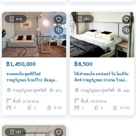
ขาย
เช่า
฿1,450,000
฿8,500
ขายคอนโด ลุมพินีวิลล์
ให้เช่าคอนโด แชปเตอร์ วัน โมเดิร์น
ราษฎร์บูรณะ-ริเวอร์วิว1 ห้องมุม
ดัทช์ ราษฎร์บูรณะ 30 ตรม วิวแม่น้ำ
ห้องสวย สภาพใหม่ แต่งครบพร้อม
เจ้าพระยา เฟอร์ครบ
ราษฎร์บูรณะ สุขสวัสดิ์
ราษฎร์บูรณะ สุขสวัสดิ์
476
446
อยู่
พื้นที่ : 27.00 ตร.ม.
พื้นที่ : 30.00 ตร.ม.
1
1
5-10
1
1
21-50
เช่า