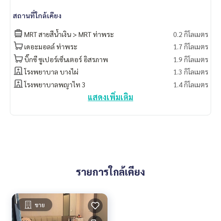
สิ่งอำนวยความสะดวกในโครงการ :
- Lobby
สถานที่ใกล้เคียง
- Sky Fitness
MRT สายสีน้ำเงิน > MRT ท่าพระ
0.2 กิโลเมตร
- Yoga and Boxing room
- Social Club
เดอะมอลล์ ท่าพระ
1.7 กิโลเมตร
- Garden
บิ๊กซี ซูเปอร์เซ็นเตอร์ อิสรภาพ
1.9 กิโลเมตร
- Access Card Control
โรงพยาบาล บางไผ่
1.3 กิโลเมตร
- CCTV
โรงพยาบาลพญาไท 3
1.4 กิโลเมตร
- ระบบรักษาความปลอดภัยตลอด 24 ชม.
แสดงเพิ่มเติม
*** ราคาขาย 2,750,000 บาท ***
Blue Connect Property (Property Resales & Leasing)
M:
089-175-6462
| E:
BlueConnectProperty@gmail.com
Website : www.BlueConnectProperty.com
Facebook FanPage: @BlueConnectProperty
Line ID: @BlueConnect
รายการใกล้เคียง
ขาย