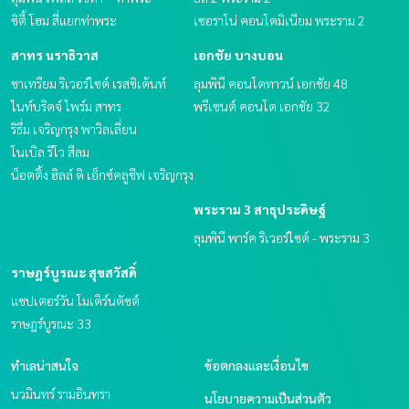
ซิตี้ โฮม สี่แยกท่าพระ
เซอราโน่ คอนโดมิเนียม พระราม 2
สาทร นราธิวาส
เอกชัย บางบอน
ชาเทรียม ริเวอร์ไซด์ เรสซิเด้นท์
ลุมพินี คอนโดทาวน์ เอกชัย 48
ไนท์บริดจ์ ไพร์ม สาทร
พรีเซนต์ คอนโด เอกชัย 32
ริธึ่ม เจริญกรุง พาวิลเลี่ยน
โนเบิล รีโว สีลม
น็อตติ้ง ฮิลล์ ดิ เอ็กซ์คลูซีฟ เจริญกรุง
พระราม 3 สาธุประดิษฐ์
ลุมพินี พาร์ค ริเวอร์ไซด์ - พระราม 3
ราษฎร์บูรณะ สุขสวัสดิ์
แชปเตอร์วัน โมเดิร์นดัชต์
ราษฎร์บูรณะ 33
ทำเลน่าสนใจ
ข้อตกลงและเงื่อนไข
นวมินทร์ รามอินทรา
นโยบายความเป็นส่วนตัว