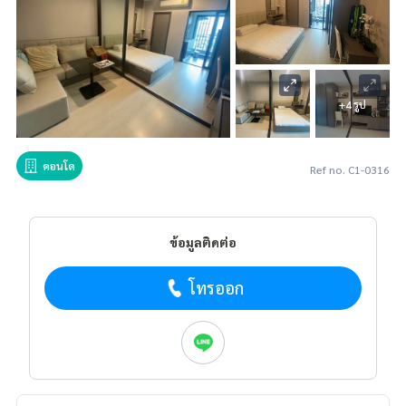
+4 รูป
คอนโด
Ref no. C1-0316
ข้อมูลติดต่อ
โทรออก