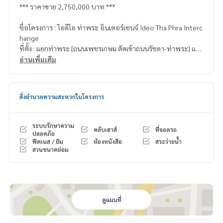
*** ราคาขาย 2,750,000 บาท ***
ชื่อโครงการ : ไอดีโอ ท่าพระ อินเตอร์เชนจ์ Ideo Tha Phra Interc
hange
ที่ตั้ง : แยกท่าพระ [ถนนเพชรเกษม ตัดเข้าถนนรัชดา-ท่าพระ] แขว
งท่าพระ เขตบางกอกใหญ่ กทม.
อ่านเพิ่มเติม
สถานที่สำคัญใกล้เคียง :
- สถานีรถไฟตลาดพลู 1.6 กม.
สิ่งอำนวยความสะดวกในโครงการ
- ตลาดพลู 1.7 กม.
- วงเวียนใหญ่ 1.9 กม.
- The Mall ท่าพระ 2 กม.
ระบบรักษาความ
คลับเฮาส์
ที่จอดรถ
- Big C อิสรภาพ 2.5 กม.
ปลอดภัย
ฟิตเนส / ยิม
ห้องหนังสือ
สระว่ายน้ำ
- ม.ราชภัฎสมเด็จเจ้าพระยา 2.2 กม.
สวนขนาดย่อม
- ม.ราชภัฎธนบุรี 2.2 กม.
- ร.พ.พญาไท 3 1.5 กม.
- ร.พ.กรุงธนบุรี 1 3.2 กม.
- ร.พ.สมเด็จพระปิ่นเกล้า 3.7 กม.
- ร.พ.สมเด็จเจ้าพระยา 3.7 กม.
ดูแผนที่
- ร.พ.ตากสิน 3.7 กม.