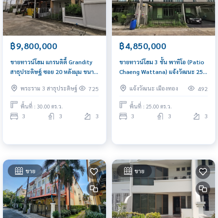
฿9,800,000
฿4,850,000
ขายทาวน์โฮม แกรนดิตี้ Grandity
ขายทาวน์โฮม 3 ชั้น พาทิโอ (Patio
สาธุประดิษฐ์ ซอย 20 หลังมุม ขนาด
Chaeng Wattana) แจ้งวัฒนะ 25
3 ชั้น ใกล้เซ็นทรัล พระราม 3
ตรว.ใจกลางเมืองทอง ใกล้ทางด่วน
พระราม 3 สาธุประดิษฐ์
แจ้งวัฒนะ เมืองทอง
725
492
พื้นที่ : 30.00 ตร.ว.
พื้นที่ : 25.00 ตร.ว.
3
3
3
3
3
3
ขาย
ขาย