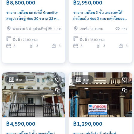
฿8,800,000
฿2,950,000
ขาย ทาวน์โฮม แกรนดิตี้ Grandity
ขาย ทาวน์โฮม 3 ชั้น เดอะเบทโต้
สาธุประดิษฐ์ ซอย 20 ขนาด 22 ตรว
กำนันแม้น ซอย 3 เหมาะทำโฮมออฟ
3 ชั้น ใกล้เซ็นทรัล พระราม 3
ฟิต ใกล้ตลาดแหล่งชุมชน
พระราม 3 สาธุประดิษฐ์
เอกชัย บางบอน
1.1k
657
พื้นที่ : 22.00 ตร.ว.
พื้นที่ : 18.00 ตร.ว.
3
3
3
3
3
3
ขาย
ขาย
฿4,590,000
฿1,290,000
ขาย ทาวน์โฮม 3 ชั้น ตกแต่งใหม่
ขาย ทาวน์เฮ้าส์ ปรับปรุงใหม่