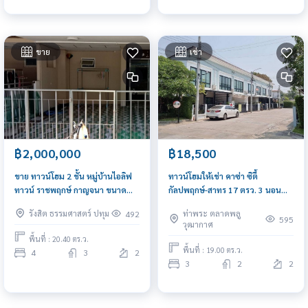
ขาย
เช่า
฿2,000,000
฿18,500
ขาย ทาวน์โฮม 2 ชั้น หมู่บ้านไอลิฟ
ทาวน์โฮมให้เช่า คาซ่า ซิตี้
ทาวน์ ราชพฤกษ์ กาญจนา ขนาด
กัลปพฤกษ์-สาทร 17 ตรว. 3 นอน
20.4ตรว. ใกล้เซ็นทรัลพลาซา เวสต์
ใกล้รถไฟฟ้า MRT บางหว้า
รังสิต ธรรมศาสตร์ ปทุม
ท่าพระ ตลาดพลู
492
เกต, อีเกีย บางใหญ่
595
วุฒากาศ
พื้นที่ : 20.40 ตร.ว.
พื้นที่ : 19.00 ตร.ว.
4
3
2
3
2
2