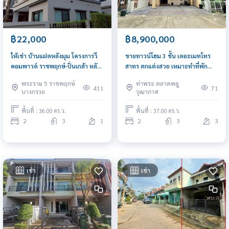
฿22,000
฿8,900,000
ให้เช่า บ้านแฝดหลังมุม โครงการวี
ขายทาวน์โฮม 3 ชั้น เดอะเมทโทร
คอมพาวด์ ราชพฤกษ์-ปิ่นเกล้า หลัง
สาทร ตกแต่งสวย เหมาะทำที่พัก
มุม 2 ชั้น เฟอร์ครบ ใกล้เซ็นทรัล
อาศัย โฮมออฟฟิต ใกล้ BTS
พระราม 5 ราชพฤกษ์
ท่าพระ ตลาดพลู
เวสต์วิลล์
วุฒากาศ
411
71
บางกรวย
วุฒากาศ
พื้นที่ : 36.00 ตร.ว.
พื้นที่ : 37.00 ตร.ว.
2
3
1
2
3
3
เช่า
เช่า