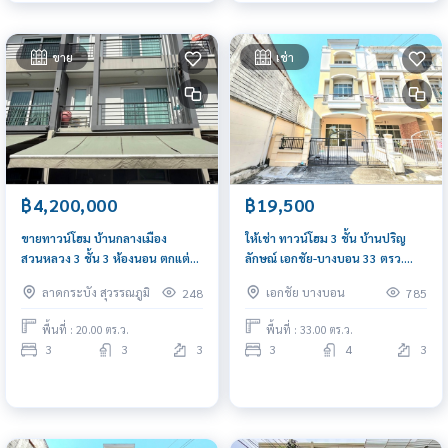
ขาย
เช่า
฿4,200,000
฿19,500
ขายทาวน์โฮม บ้านกลางเมือง
ให้เช่า ทาวน์โฮม 3 ชั้น บ้านปริญ
สวนหลวง 3 ชั้น 3 ห้องนอน ตกแต่ง
ลักษณ์ เอกชัย-บางบอน 33 ตรว.
สวย เฉลิมพระเกียรติ ซอย 28 ใกล้
หลังมุม ปรับปรุงใหม่ ใกล้เซ็นทรัล
ลาดกระบัง สุวรรณภูมิ
เอกชัย บางบอน
248
785
MRT ศรีอุดม เมกาบางนา
พระราม 2
พื้นที่ : 20.00 ตร.ว.
พื้นที่ : 33.00 ตร.ว.
3
3
3
3
4
3