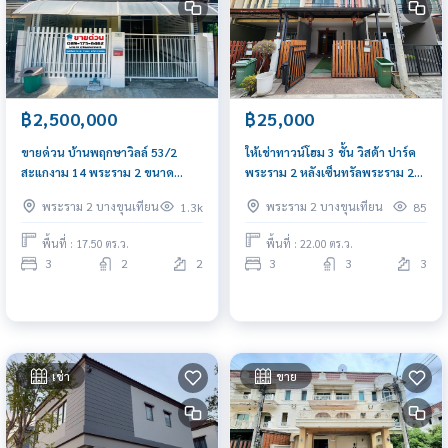
฿2,500,000
฿25,000
ขายด่วน บ้านพฤกษาวิลล์ 53/2
ให้เช่าทาวน์โฮม 3 ชั้น วิสต้า ปาร์ค
สะแกงาม 14 พระราม 2 ขนาด
พระราม 2 หลังเซ็นทรัลพระราม 2
17.50 ตร.ว ต่อเติมเต็ม พร้อมอยู่
พร้อมเฟอร์ครบ
พระราม 2 บางขุนเทียน
พระราม 2 บางขุนเทียน
1.3k
85
พื้นที่ : 17.50 ตร.ว.
พื้นที่ : 22.00 ตร.ว.
3
2
2
3
3
3
เช่า
ขาย