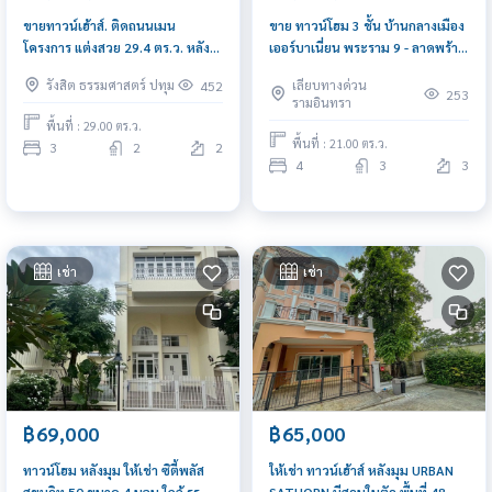
ขายทาวน์เฮ้าส์. ติดถนนเมน
ขาย ทาวน์โฮม 3 ชั้น บ้านกลางเมือง
โครงการ แต่งสวย 29.4 ตร.ว. หลัง
เออร์บาเนี่ยน พระราม 9 - ลาดพร้าว
มุม บ้านรื่นฤดีรังสิต คลอง4 ใกล้ดรีม
ติดถนนเมนโครงการ ใกล้โรงเรียน
รังสิต ธรรมศาสตร์ ปทุม
เลียบทางด่วน
452
เวิลด์
นานาชาติ SISB
253
รามอินทรา
พื้นที่ : 29.00 ตร.ว.
พื้นที่ : 21.00 ตร.ว.
3
2
2
4
3
3
เช่า
เช่า
฿69,000
฿65,000
ทาวน์โฮม หลังมุม ให้เช่า ซิตี้พลัส
ให้เช่า ทาวน์เฮ้าส์ หลังมุม URBAN