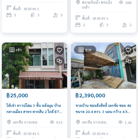
สนามบินน้ำ พระนั่ง
388
เกล้า
พื้นที่ : 18.00 ตร.ว.
3
3
3
พื้นที่ : 18.00 ตร.ว.
2
3
2
เช่า
ขาย
฿25,000
฿2,390,000
ให้เช่า ทาวน์โฮม 3 ชั้น หลังมุม บ้าน
ขายบ้าน ซอยสังสิทธิ์ เอกชัย ซอย 46
กลางเมือง สาทร-ตากสิน 2 ใกล้ BTS
ขนาด 20.4 ตรว. 3 นอน กว้าง 4.5
วุฒากาศ
เมตร ต่อเติม ปูกระเบื้องทุกชั้น
เอกชัย บางบอน
เอกชัย บางบอน
533
1.2k
พร้อมอยู่
พื้นที่ : 20.00 ตร.ว.
พื้นที่ : 20.00 ตร.ว.