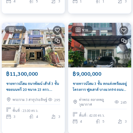
4
5
3
1
1
3
ขาย
ขาย
฿11,300,000
฿9,000,000
ขายทาวน์โฮม ธนาพัฒน์ เฮ้าส์ 3 ชั้น
ขายทาวน์โฮม 3 ชั้น ตกแต่งพร้อมอยู่
ซอยนนทรี 20 ขนาด 23 ตรว.
โครงการ ฟูลเฮาส์ บางแวก94 ถนน
ตกแต่งใหม่
กว้าง เหมาะทำโฮมออฟฟิต ใกล้
พระราม 3 สาธุประดิษฐ์
ท่าพระ ตลาดพลู
295
แหล่งชุมชน
245
วุฒากาศ
พื้นที่ : 23.00 ตร.ว.
พื้นที่ : 42.00 ตร.ว.
3
4
3
4
5
3