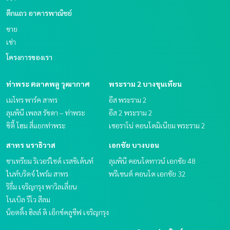
ตึกแถว อาคารพาณิชย์
ขาย
เช่า
โครงการของเรา
ท่าพระ ตลาดพลู วุฒากาศ
พระราม 2 บางขุนเทียน
เมโทร พาร์ค สาทร
อีส พระราม 2
ลุมพินี เพลส รัชดา – ท่าพระ
อีส 2 พระราม 2
ซิตี้ โฮม สี่แยกท่าพระ
เซอราโน่ คอนโดมิเนียม พระราม 2
สาทร นราธิวาส
เอกชัย บางบอน
ชาเทรียม ริเวอร์ไซด์ เรสซิเด้นท์
ลุมพินี คอนโดทาวน์ เอกชัย 48
ไนท์บริดจ์ ไพร์ม สาทร
พรีเซนต์ คอนโด เอกชัย 32
ริธึ่ม เจริญกรุง พาวิลเลี่ยน
โนเบิล รีโว สีลม
น็อตติ้ง ฮิลล์ ดิ เอ็กซ์คลูซีฟ เจริญกรุง