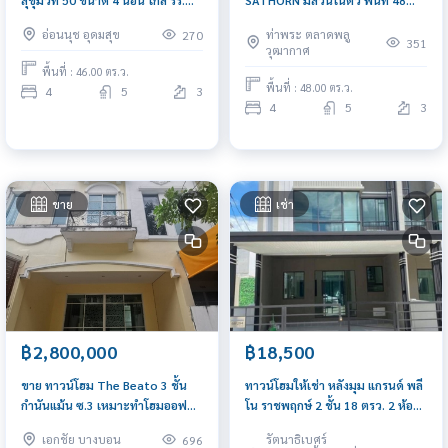
สุขุมวิท 50 ขนาด 4 นอน ใกล้ รร.
SATHORN มีสวนในตัว พื้นที่ 48
นานาชาติ Bangkok Prep ใกล้
ตรว เฟอร์นิเจอร์ครบ ใกล้ BTS บาง
อ่อนนุช อุดมสุข
ท่าพระ ตลาดพลู
270
ทางด่วนสุขุมวิท 50
หว้า
351
วุฒากาศ
พื้นที่ : 46.00 ตร.ว.
พื้นที่ : 48.00 ตร.ว.
4
5
3
4
5
3
ขาย
เช่า
฿18,500
฿2,800,000
ทาวน์โฮมให้เช่า หลังมุม แกรนด์ พลี
ขาย ทาวน์โฮม The Beato 3 ชั้น
โน ราชพฤกษ์ 2 ชั้น 18 ตรว. 2 ห้อง
กำนันแม้น ซ.3 เหมาะทำโฮมออฟ
นอน ใกล้ถนนราชพฤกษ์ เซ็นทรัล
ฟิต ใกล้ตลาด แหล่งชุมชน
รัตนาธิเบศร์
เอกชัย บางบอน
696
เวสต์เกต MRT