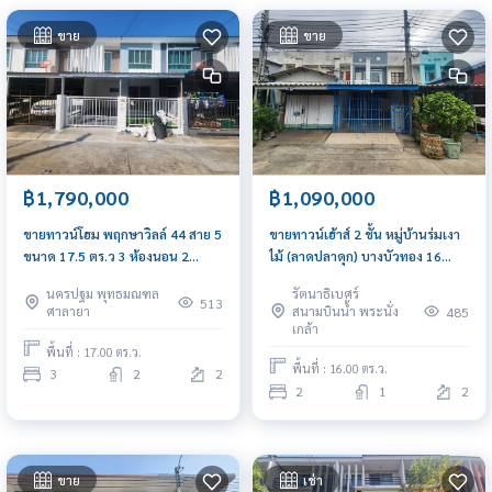
ขาย
ขาย
฿1,090,000
฿1,790,000
ขายทาวน์เฮ้าส์ 2 ชั้น หมู่บ้านร่มเงา
ขายทาวน์โฮม พฤกษาวิลล์ 44 สาย 5
ไม้ (ลาดปลาดุก) บางบัวทอง 16
ขนาด 17.5 ตร.ว 3 ห้องนอน 2
ตารางวา 2 ห้องนอน 1 ห้องน้ำ
ห้องน้ำ ติดถนนบรมราชชนนี
รัตนาธิเบศร์
นครปฐม พุทธมณฑล
513
สนามบินน้ำ พระนั่ง
ศาลายา
485
เกล้า
พื้นที่ : 17.00 ตร.ว.
พื้นที่ : 16.00 ตร.ว.
3
2
2
2
1
2
ขาย
เช่า