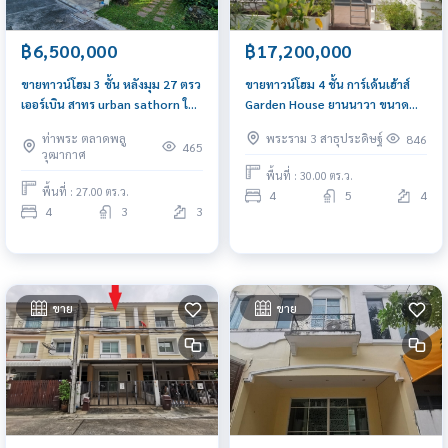
฿6,500,000
฿17,200,000
ขายทาวน์โฮม 3 ชั้น หลังมุม 27 ตรว
ขายทาวน์โฮม 4 ชั้น การ์เด้นเฮ้าส์
เออร์เบิน สาทร urban sathorn ใกล้
Garden House ยานนาวา ขนาด
BTS บางหว้า
30.2 ตรว. เข้าจากถนนพระราม 3
ท่าพระ ตลาดพลู
พระราม 3 สาธุประดิษฐ์
846
เพียง 200 เมตร
465
วุฒากาศ
พื้นที่ : 30.00 ตร.ว.
พื้นที่ : 27.00 ตร.ว.
4
5
4
4
3
3
ขาย
ขาย