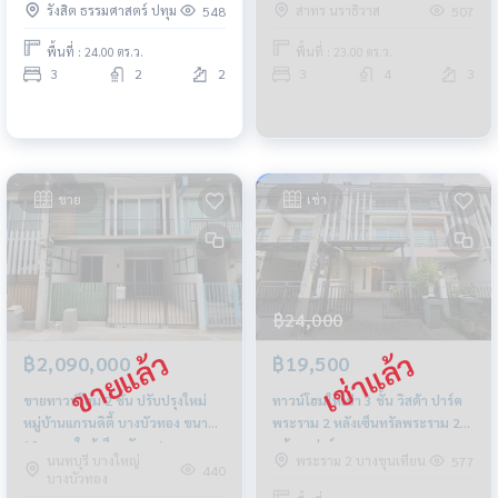
รังสิต ธรรมศาสตร์ ปทุม
สาทร นราธิวาส
548
507
พื้นที่ : 24.00 ตร.ว.
พื้นที่ : 23.00 ตร.ว.
3
2
2
3
4
3
ขาย
เช่า
฿24,000
฿2,090,000
฿19,500
ขายทาวน์โฮม 2 ชั้น ปรับปรุงใหม่
ทาวน์โฮมให้เช่า 3 ชั้น วิสต้า ปาร์ค
หมู่บ้านแกรนดิตี้ บางบัวทอง ขนาด
พระราม 2 หลังเซ็นทรัลพระราม 2
18 ตร.ว. ใกล้เซ็นทรัลเวสเกต
พร้อมเฟอร์ครบ
นนทบุรี บางใหญ่
พระราม 2 บางขุนเทียน
577
440
บางบัวทอง