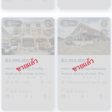
ขาย
ขาย
฿2,990,000
฿2,450,000
ขาย ทาวน์โฮม 3 ชั้น บ้านปริญ
ขาย ทาวน์เฮ้าส์ หลังมุม ติดถนนเมน
ลักษณ์ เอกชัย-บางบอน 22 ตรว.
โครงการ แต่งสวย 29.4 ตรว. บ้านรื่น
หน้ากว้าง 5 เมตร ใกล้เซ็นทรัล
ฤดี รังสิต คลอง 4 ใกล้ดรีมเวิลด์
เอกชัย บางบอน
รังสิต ธรรมศาสตร์ ปทุม
555
482
พระราม 2
พื้นที่ : 22.00 ตร.ว.
พื้นที่ : 29.00 ตร.ว.
3
4
3
3
2
2