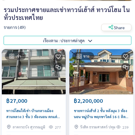
รวมประกาศขายและเช่าทาวน์เฮ้าส์ ทาวน์โฮม ใน
ทั่วประเทศไทย
รายการ (49)
Share
เรียงตาม : ประกาศล่าสุด
เช่า
ขาย
฿27,000
฿2,200,000
ทาวน์โฮมให้เช่า บ้านกลางเมือง
ขายทาวน์เฮ้าส์ 2 ชั้น หลังมุม 3 ห้อง
สวนหลวง 3 ชั้น 3 ห้องนอน ตกแต่ง
นอน หมู่บ้าน พฤกษาวิลล์ 16-1 ติด
สวย เฉลิมพระเกียรติ ซอย 28 ใกล้
ถนนรังสิต-นครนายก ใกล้ ฟิวเจอร์
ลาดกระบัง สุวรรณภูมิ
รังสิต ธรรมศาสตร์ ปทุม
277
239
MRT ศรีอุดม เมกาบางนา
ปาร์ครังสิต