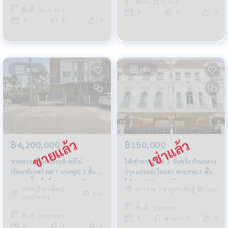
พื้นที่ : 21.00 ตร.ว.
พื้นที่ : 18.00 ตร.ว.
3
3
3
3
2
2
ขาย
เช่า
฿4,200,000
฿150,000
ขายทาวน์โฮม แกรนด์ พลีโน่
ให้เช่าทาวน์โฮม 3 ชั้นครึ่ง บ้านกลาง
(รัตนาธิเบศร์-MRT บางพูล) 2 ชั้น 3
กรุง แกรนด์เวียนนา พระราม 3 พื้นที่
นอน 2 น้ำ เนื้อที่ 24 ตร.ว. หลังมุม
ใช้สอย 425 ตรม. เดินทางสะดวก
นนทบุรี บางใหญ่
พระราม 3 สาธุประดิษฐ์
356
500
บางบัวทอง
พื้นที่ : 1.00 ตร.ว.
พื้นที่ : 24.00 ตร.ว.
5
มากกว่า 5
3
3
2
2