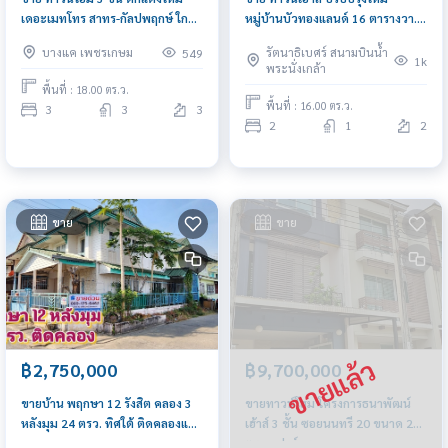
เดอะเมทโทร สาทร-กัลปพฤกษ์ ใกล้
หมู่บ้านบัวทองแลนด์ 16 ตารางวา.
BTS วุฒากาศ เหมาะทำโฮมออฟฟิต
ถนนบางกรวย-ไทรน้อย ใกล้เซ็น
บางแค เพชรเกษม
รัตนาธิเบศร์ สนามบินน้ำ
549
ทรัลเวสต์เกต
1k
พระนั่งเกล้า
พื้นที่ : 18.00 ตร.ว.
พื้นที่ : 16.00 ตร.ว.
3
3
3
2
1
2
ขาย
ขาย
฿2,750,000
฿9,700,000
ขายบ้าน พฤกษา 12 รังสิต คลอง 3
ขายทาวน์โฮม โครงการธนาพัฒน์
หลังมุม 24 ตรว. ทิศใต้ ติดคลองแอน
เฮ้าส์ 3 ชั้น ซอยนนทรี 20 ขนาด 23
ลมพัดเย็นตลอดเวลา
ตรว. เฟอร์ครบ