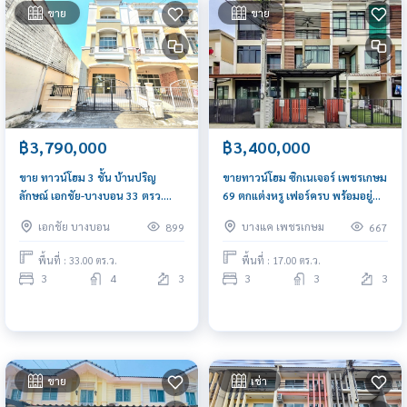
ขาย
ขาย
฿3,790,000
฿3,400,000
ขาย ทาวน์โฮม 3 ชั้น บ้านปริญ
ขายทาวน์โฮม ซิกเนเจอร์ เพชรเกษม
ลักษณ์ เอกชัย-บางบอน 33 ตรว.
69 ตกแต่งหรู เฟอร์ครบ พร้อมอยู่
หลังมุม ปรับปรุงใหม่ ใกล้เซ็นทรัล
ขนาด 3 ชั้น 17 ตรว. 3 นอน 3 น้ำ
เอกชัย บางบอน
บางแค เพชรเกษม
899
667
พระราม 2
พื้นที่ : 33.00 ตร.ว.
พื้นที่ : 17.00 ตร.ว.
3
4
3
3
3
3
ขาย
เช่า