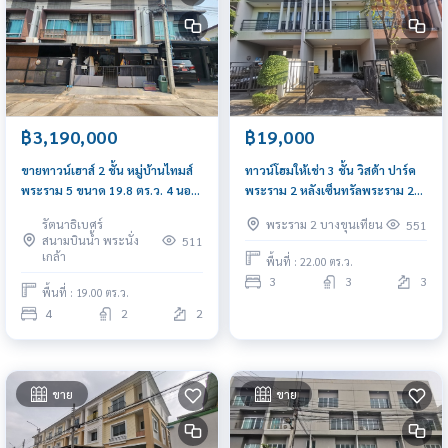
฿3,190,000
฿19,000
ขายทาวน์เฮาส์ 2 ชั้น หมู่บ้านไทมส์
ทาวน์โฮมให้เช่า 3 ชั้น วิสต้า ปาร์ค
พระราม 5 ขนาด 19.8 ตร.ว. 4 นอน
พระราม 2 หลังเซ็นทรัลพระราม 2
2 น้ำ 1 ห้องอเนกประสงค์ด้านหน้า
หน้าบ้านโล่ง ฝั่งทิศเหนือ
รัตนาธิเบศร์
พระราม 2 บางขุนเทียน
551
สนามบินน้ำ พระนั่ง
511
เกล้า
พื้นที่ : 22.00 ตร.ว.
3
3
3
พื้นที่ : 19.00 ตร.ว.
4
2
2
ขาย
ขาย