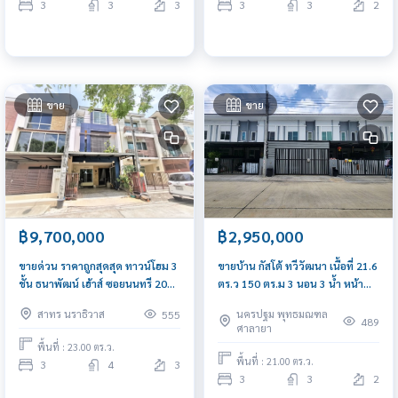
3
3
3
3
3
2
ขาย
ขาย
฿9,700,000
฿2,950,000
ขายด่วน ราคาถูกสุดสุด ทาวน์โฮม 3
ขายบ้าน กัสโต้ ทวีวัฒนา เนื้อที่ 21.6
ชั้น ธนาพัฒน์ เฮ้าส์ ซอยนนทรี 20
ตร.ว 150 ตร.ม 3 นอน 3 น้ำ หน้า
ขนาด 23 ตรว. แต่งสวย เฟอร์ครบ
บ้านทิศเหนือ
สาทร นราธิวาส
นครปฐม พุทธมณฑล
555
489
ศาลายา
พื้นที่ : 23.00 ตร.ว.
พื้นที่ : 21.00 ตร.ว.
3
4
3
3
3
2