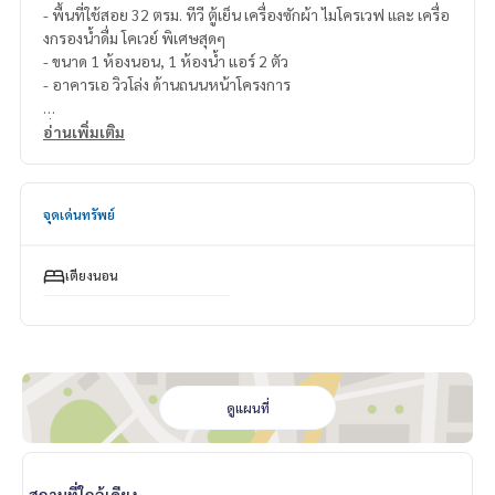
- พื้นที่ใช้สอย 32 ตรม. ทีวี ตู้เย็น เครื่องซักผ้า ไมโครเวฟ และ เครื่อ
งกรองน้ำดื่ม โคเวย์ พิเศษสุดๆ
- ขนาด 1 ห้องนอน, 1 ห้องน้ำ แอร์ 2 ตัว
- อาคารเอ วิวโล่ง ด้านถนนหน้าโครงการ
ชื่อโครงการ : เซอราโน่ พระราม 2 Serrano Condominium Rama
อ่านเพิ่มเติม
2
ที่ตั้ง : อาคารชุด เซอราโน่ ถ.พระราม 2 ซอย 54 แขวงแสมดำ เขตบ
างขุนเทียน กรุงเทพมหานคร 10150
จุดเด่นทรัพย์
สถานที่สำคัญใกล้เคียง :
- 7-11 อยู่ใต้อาคาร A ของโครงการ
เตียงนอน
- เซ็นทรัล พระราม 2 650 ม.
- BigC พระราม 2 1.1 กม.
- ตลาดสุขสวัสดิ์ 1.8 กม.
- BigC บางบอน 2.0 กม.
- BigC พระราม 2 สาขา 2 2.6 กม.
- The Bright 2.5 กม.
ดูแผนที่
- โฮมโปร พระราม 2 1.4 กม.
- โลตัส พระราม 2 3 กม.
- โรงพยาบาลนครธน 700 ม.
สถานที่ใกล้เคียง