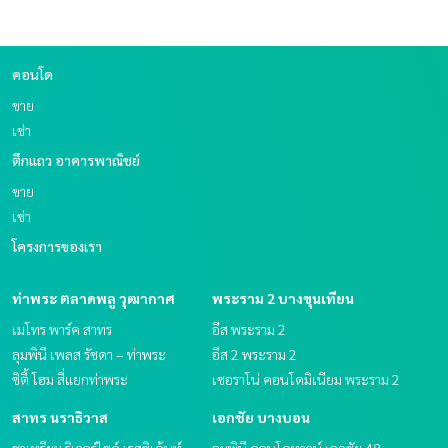
คอนโด
ขาย
เช่า
ตึกแถว อาคารพาณิชย์
ขาย
เช่า
โครงการของเรา
ท่าพระ ตลาดพลู วุฒากาศ
พระราม 2 บางขุนเทียน
เมโทร พาร์ค สาทร
อีส พระราม 2
ลุมพินี เพลส รัชดา – ท่าพระ
อีส 2 พระราม 2
ซิตี้ โฮม สี่แยกท่าพระ
เซอราโน่ คอนโดมิเนียม พระราม 2
สาทร นราธิวาส
เอกชัย บางบอน
ชาเทรียม ริเวอร์ไซด์ เรสซิเด้นท์
ลุมพินี คอนโดทาวน์ เอกชัย 48