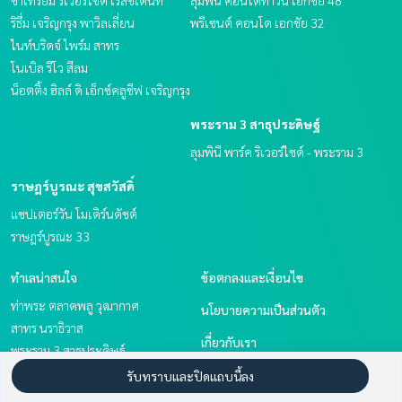
ริธึ่ม เจริญกรุง พาวิลเลี่ยน
พรีเซนต์ คอนโด เอกชัย 32
ไนท์บริดจ์ ไพร์ม สาทร
โนเบิล รีโว สีลม
น็อตติ้ง ฮิลล์ ดิ เอ็กซ์คลูซีฟ เจริญกรุง
พระราม 3 สาธุประดิษฐ์
ลุมพินี พาร์ค ริเวอร์ไซด์ - พระราม 3
ราษฎร์บูรณะ สุขสวัสดิ์
แชปเตอร์วัน โมเดิร์นดัชต์
ราษฎร์บูรณะ 33
ทำเลน่าสนใจ
ข้อตกลงและเงื่อนไข
ท่าพระ ตลาดพลู วุฒากาศ
นโยบายความเป็นส่วนตัว
สาทร นราธิวาส
เกี่ยวกับเรา
พระราม 3 สาธุประดิษฐ์
ราษฎร์บูรณะ สุขสวัสดิ์
วิธีการฝากขาย-เช่า
รับทราบและปิดแถบนี้ลง
พระราม 2 บางขุนเทียน