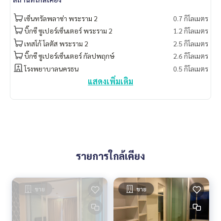
- โรงพยาบาล พระราม2 2.4 กม.
- โรงพยาบาลบางมด 3.2 กม.
เซ็นทรัลพลาซ่า พระราม 2
0.7 กิโลเมตร
- โรงพยาบาลบางประกอก 8 4.1 กม.
บิ๊กซี ซูเปอร์เซ็นเตอร์ พระราม 2
1.2 กิโลเมตร
เทสโก้ โลตัส พระราม 2
2.5 กิโลเมตร
สิ่งอำนวยความสะดวกในโครงการ :
- สระว่ายน้ำ (Infinity Edge Pool)
บิ๊กซี ซูเปอร์เซ็นเตอร์ กัลปพฤกษ์
2.6 กิโลเมตร
- ฟิตเนส
โรงพยาบาลนครธน
0.5 กิโลเมตร
- ห้องสมุด, Wi-Fi Internet บริเวณ Lobby
แสดงเพิ่มเติม
- รปภ., กล้องวงจรปิดโครงการ
- ประตู Key Card
- ร้านค้า
*** ราคาเช่า 8,000 บาท เท่านั้น (สัญญาเช่า 1 ปี ประกัน 2 เดือน
ล่วงหน้า 1 เดือน) ***
*** สนใจติดต่อ
089-175-6462
***
รายการใกล้เคียง
Blue Connect Property (Property Resales & Leasing)
M:
089-175-6462
| E:
BlueConnectProperty@gmail.com
ขาย
ขาย
Website : www.BlueConnectGroup.com
Facebook FanPage: @BlueConnectProperty
Line ID: @BlueConnect