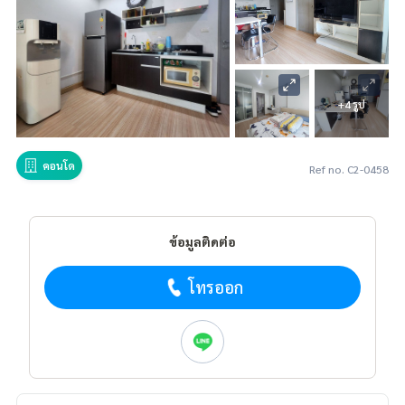
+4 รูป
คอนโด
Ref no. C2-0458
ข้อมูลติดต่อ
โทรออก