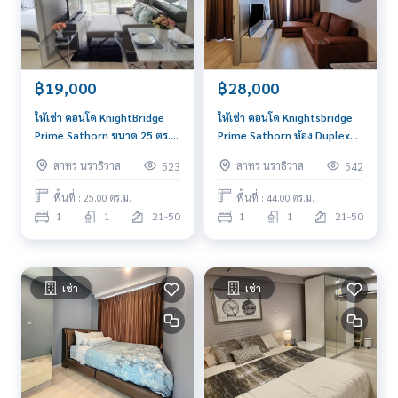
฿19,000
฿28,000
ให้เช่า คอนโด KnightBridge
ให้เช่า คอนโด Knightsbridge
Prime Sathorn ขนาด 25 ตร.ม.
Prime Sathorn ห้อง Duplex
ชั้น 21 ขนาด 1 ห้องนอน 1
ขนาด 44 ตร.ม. ชั้น 30 ทิศเหนือ
สาทร นราธิวาส
สาทร นราธิวาส
523
542
ห้องน้ำ เฟอร์ฯครบ พร้อมเข้าอยู่
วิวแม่น้ำโล่ง.
พื้นที่ : 25.00 ตร.ม.
พื้นที่ : 44.00 ตร.ม.
1
1
21-50
1
1
21-50
เช่า
เช่า