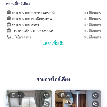
สนใจติดต่อ คุณต่อ
089-175-6462
สถานที่ใกล้เคียง
Blue Connect Property (Property Resales & Leasing)
รถ BRT > BRT อาคารสงเคราะห์
0.1 กิโลเมตร
M:
089-175-6462
| E:
BlueConnectProperty@gmail.com
รถ BRT > BRT เทคนิคกรุงเทพ
0.5 กิโลเมตร
Website : www.BlueConnectProperty.com
รถ BRT > BRT สาทร
0.6 กิโลเมตร
Facebook FanPage: @BlueConnectProperty
Line ID: @BlueConnect (มี @ ด้วยนะครับ)
BTS สายหลัก > BTS ช่องนนทรี
0.9 กิโลเมตร
แม็คโคร สาทร
0.8 กิโลเมตร
แสดงเพิ่มเติม
รายการใกล้เคียง
เช่า
เช่า