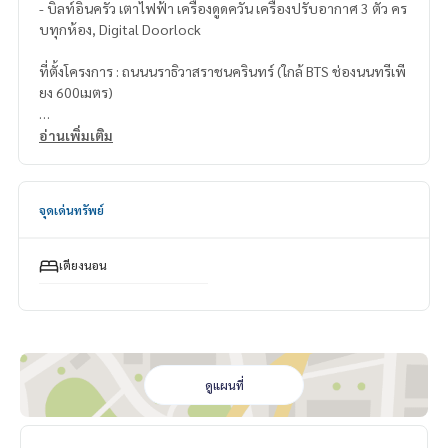
- บิลท์อินครัว เตาไฟฟ้า เครื่องดูดควัน เครื่องปรับอากาศ 3 ตัว คร
บทุกห้อง, Digital Doorlock
ที่ตั้งโครงการ : ถนนนราธิวาสราชนครินทร์ (ใกล้ BTS ช่องนนทรีเพี
ยง 600เมตร)
สิ่งอำนวยความสะดวก
อ่านเพิ่มเติม
- บริการเจ้าหน้าที่อำนวยความสะดวก
- สระว่ายน้ำ
- ฟิตเนสพร้อมวิวที่น่าตื่นตาตื่นใจ
จุดเด่นทรัพย์
- สกายเลานจ์พร้อมโต๊ะพูล
- รปภ. 24 ชั่วโมง, กล้องวงจรปิด
เตียงนอน
สถานที่ใกล้เคียง
- 600 เมตรจาก BTS ช่องนนทรี
- 0 เมตรจาก BRT Arkansongkhro (brt อาคารสงเคราะห์)
- ตึกเอ็มไพร์
- แม็คโครสาทร
ดูแผนที่
ราคาเช่า 27,000 บาท/เดือน (สัญญาขั้นต่ำ 1 ปี มัดจำ 2 เดือน ล่วง
หน้า 1 เดือน)