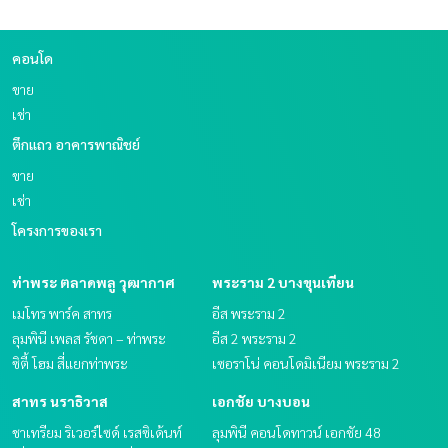
คอนโด
ขาย
เช่า
ตึกแถว อาคารพาณิชย์
ขาย
เช่า
โครงการของเรา
ท่าพระ ตลาดพลู วุฒากาศ
พระราม 2 บางขุนเทียน
เมโทร พาร์ค สาทร
อีส พระราม 2
ลุมพินี เพลส รัชดา – ท่าพระ
อีส 2 พระราม 2
ซิตี้ โฮม สี่แยกท่าพระ
เซอราโน่ คอนโดมิเนียม พระราม 2
สาทร นราธิวาส
เอกชัย บางบอน
ชาเทรียม ริเวอร์ไซด์ เรสซิเด้นท์
ลุมพินี คอนโดทาวน์ เอกชัย 48