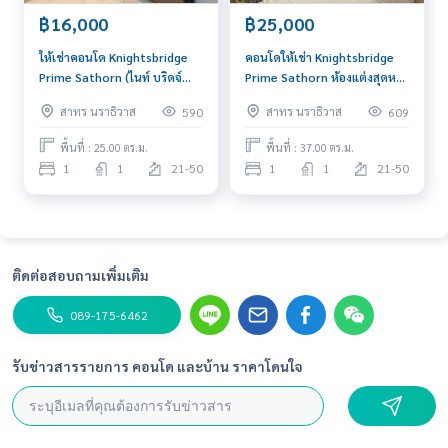
฿16,000
฿25,000
ให้เช่าคอนโด Knightsbridge
คอนโดให้เช่า Knightsbridge
Prime Sathorn (ไนท์ บริดจ์
Prime Sathorn ห้องแต่งสุดหรู
ไพร์ม สาทร) ชั้น 20+ วิวโล่ง ใกล้
Duplex 37 ตร.ม. ชั้น 32 ทิศ
สาทร นราธิวาส
สาทร นราธิวาส
590
609
BTS ช่องนนทรี 600 ม.
เหนือ
พื้นที่ : 25.00 ตร.ม.
พื้นที่ : 37.00 ตร.ม.
1
1
21-50
1
1
21-50
ติดต่อสอบถามเพิ่มเติม
089-175-6462
รับข่าวสารรายการ คอนโด และบ้าน ราคาโดนใจ