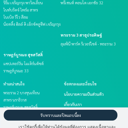
ริธึ่ม เจริญกรุง พาวิลเลี่ยน
พรีเซนต์ คอนโด เอกชัย 32
ไนท์บริดจ์ ไพร์ม สาทร
โนเบิล รีโว สีลม
น็อตติ้ง ฮิลล์ ดิ เอ็กซ์คลูซีฟ เจริญกรุง
พระราม 3 สาธุประดิษฐ์
ลุมพินี พาร์ค ริเวอร์ไซด์ - พระราม 3
ราษฎร์บูรณะ สุขสวัสดิ์
แชปเตอร์วัน โมเดิร์นดัชต์
ราษฎร์บูรณะ 33
ทำเลน่าสนใจ
ข้อตกลงและเงื่อนไข
พระราม 2 บางขุนเทียน
นโยบายความเป็นส่วนตัว
สาทร นราธิวาส
เกี่ยวกับเรา
ราษฎร์บูรณะ สุขสวัสดิ์
นวมินทร์ รามอินทรา
วิธีการฝากขาย-เช่า
รับทราบและปิดแถบนี้ลง
พระราม 3 สาธุประดิษฐ์
ติดต่อ
เราใช้คุกกี้เพื่อให้ท่านได้ข้อมูลที่ต้องการ แสดงเนื้อหาและ