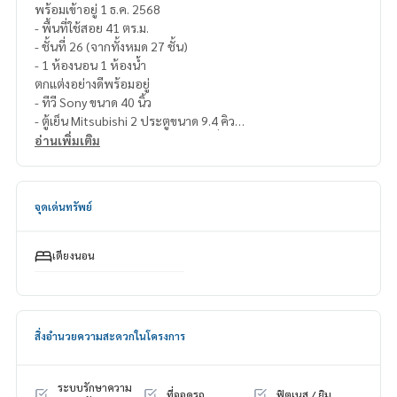
พร้อมเข้าอยู่ 1 ธ.ค. 2568
- พื้นที่ใช้สอย 41 ตร.ม.
- ชั้นที่ 26 (จากทั้งหมด 27 ชั้น)
- 1 ห้องนอน 1 ห้องน้ำ
ตกแต่งอย่างดีพร้อมอยู่
- ทีวี Sony ขนาด 40 นิ้ว
- ตู้เย็น Mitsubishi 2 ประตูขนาด 9.4 คิว
- เตียงบิ้วอินใหญ่ขนาด 6 ฟุต พร้อมที่นอน Slumberland
อ่านเพิ่มเติม
- โต๊ะทำงานบิ้วอิน
- ตู้เสื้อผ้าบิ้วอิน
- หัวเตียงและโต๊ะเครื่องแป้งบิ้วอิน
จุดเด่นทรัพย์
- โซฟาหนังแท้ขนาด 2 ที่นั่ง
- บิ้วอินตู้เก็บรองเท้า ตู้โชว์และตู้เก็บของ
- บิ้วอินโต๊ะทานข้าว (พับเก็บได้) พร้อมเก้าอี้ 2 ตัว
เตียงนอน
- เตาไมโครเวฟ Sharp ขนาด 20 ลิตร
- แอร์ Panasonic 2 ตัว (ห้องรับแขกและห้องนอน)
- พื้นครัวเซรามิค พื้นห้องนอนลามิเนต
- บิ้วอินเตาไฟฟ้าเซรามิค 2 หัว
สิ่งอำนวยความสะดวกในโครงการ
- เคาน์เตอร์ครัวกรุหินแกรนิต พร้อมชุดครัวบิ้วอิน
- เครื่องทำน้ำร้อน
- อ่างอาบน้ำ
ระบบรักษาความ
ที่จอดรถ
ฟิตเนส / ยิม