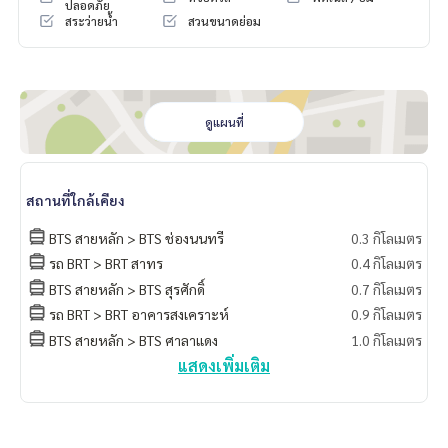
ปลอดภัย
สระว่ายน้ำ
สวนขนาดย่อม
ชื่อโครงการ : ไลฟ์ แอท สาทร 10 / Life @ Sathorn 10
ที่ตั้ง : ซอยสาทร 10 ถนนสาทร แขวงสีลม เขตบางรัก กทม.
ขนส่งสาธารณะ:
- รถไฟฟ้า BTS ช่องนนทรี และ สุรศักดิ์
ดูแผนที่
- รถไฟฟ้า MRT ลุมพินี
- รถด่วนพิเศษ BRT สาทร
สถานที่สำคัญใกล้เคียง :
สถานที่ใกล้เคียง
- Makro สาทร
- Central Plaza พระราม 3
BTS สายหลัก > BTS ช่องนนทรี
0.3 กิโลเมตร
- โรงเรียนเซนต์โยเซฟ คอนแวนต์
รถ BRT > BRT สาทร
0.4 กิโลเมตร
- โรงเรียนกรุงเทพคริสเตียน
BTS สายหลัก > BTS สุรศักดิ์
0.7 กิโลเมตร
- โรงพยาบาล BNH
รถ BRT > BRT อาคารสงเคราะห์
0.9 กิโลเมตร
- โรงพยาบาลเซนต์หลุยส์
BTS สายหลัก > BTS ศาลาแดง
1.0 กิโลเมตร
สิ่งอำนวยความสะดวกในโครงการ :
แสดงเพิ่มเติม
- โถงต้องรับ
- ห้องจดหมาย
- สระว่ายน้ำ
- ฟิตเนส