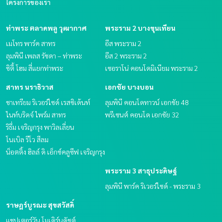
โครงการของเรา
ท่าพระ ตลาดพลู วุฒากาศ
พระราม 2 บางขุนเทียน
เมโทร พาร์ค สาทร
อีส พระราม 2
ลุมพินี เพลส รัชดา – ท่าพระ
อีส 2 พระราม 2
ซิตี้ โฮม สี่แยกท่าพระ
เซอราโน่ คอนโดมิเนียม พระราม 2
สาทร นราธิวาส
เอกชัย บางบอน
ชาเทรียม ริเวอร์ไซด์ เรสซิเด้นท์
ลุมพินี คอนโดทาวน์ เอกชัย 48
ไนท์บริดจ์ ไพร์ม สาทร
พรีเซนต์ คอนโด เอกชัย 32
ริธึ่ม เจริญกรุง พาวิลเลี่ยน
โนเบิล รีโว สีลม
น็อตติ้ง ฮิลล์ ดิ เอ็กซ์คลูซีฟ เจริญกรุง
พระราม 3 สาธุประดิษฐ์
ลุมพินี พาร์ค ริเวอร์ไซด์ - พระราม 3
ราษฎร์บูรณะ สุขสวัสดิ์
แชปเตอร์วัน โมเดิร์นดัชต์