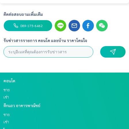
- สวนพักผ่อน
- ลิฟต์โดยสาร
ติดต่อสอบถามเพิ่มเติม
- ที่จอดรถ
- Access Card Control
089-175-6462
- กล้องวงจรปิด
- ระบบรักษาความปลอดภัยตลอด 24 ชม.
รับข่าวสารรายการ คอนโด และบ้าน ราคาโดนใจ
*** ราคาให้เช่า 20,000 บาทต่อเดือน สัญญาขั้นต่ำ 1 ปี ***
*** ค่าเช่าล่วงหน้าหนึ่งเดือน ค่ามัดจำสองเดือน ***
*** สนใจติดต่อ คุณต่อ
089-175-6462
***
Blue Connect Property (Property Resales & Leasing)
M:
089-175-6462
| E:
BlueConnectProperty@gmail.com
คอนโด
Website : www.BlueConnectGroup.com
ขาย
Facebook FanPage: @BlueConnectProperty
Line ID: @BlueConnect
เช่า
ตึกแถว อาคารพาณิชย์
ขาย
เช่า