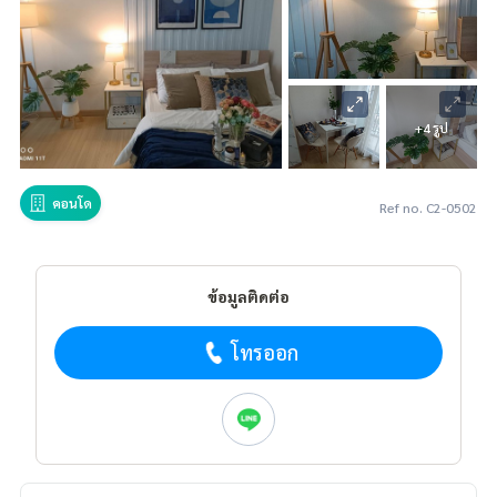
+4 รูป
คอนโด
Ref no. C2-0502
ข้อมูลติดต่อ
โทรออก