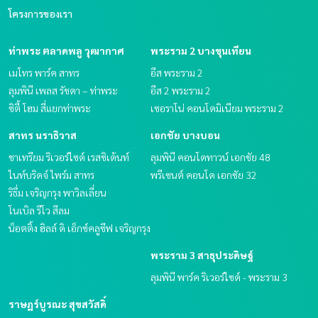
โครงการของเรา
ท่าพระ ตลาดพลู วุฒากาศ
พระราม 2 บางขุนเทียน
เมโทร พาร์ค สาทร
อีส พระราม 2
ลุมพินี เพลส รัชดา – ท่าพระ
อีส 2 พระราม 2
ซิตี้ โฮม สี่แยกท่าพระ
เซอราโน่ คอนโดมิเนียม พระราม 2
สาทร นราธิวาส
เอกชัย บางบอน
ชาเทรียม ริเวอร์ไซด์ เรสซิเด้นท์
ลุมพินี คอนโดทาวน์ เอกชัย 48
ไนท์บริดจ์ ไพร์ม สาทร
พรีเซนต์ คอนโด เอกชัย 32
ริธึ่ม เจริญกรุง พาวิลเลี่ยน
โนเบิล รีโว สีลม
น็อตติ้ง ฮิลล์ ดิ เอ็กซ์คลูซีฟ เจริญกรุง
พระราม 3 สาธุประดิษฐ์
ลุมพินี พาร์ค ริเวอร์ไซด์ - พระราม 3
ราษฎร์บูรณะ สุขสวัสดิ์