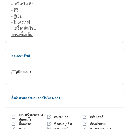
- เครื่องไฟฟ้า
- ทีวี
- ตู้เย็น
- ไมโครเวฟ
- เครื่องซักผ้า
- เครื่องทำน้ำอุ่น
อ่านเพิ่มเติม
- เครื่องดูดควัน
ชื่อโครงการ : ศุภาลัย เวอเรนด้า สถานีภาษีเจริญ / Supalai Verand
จุดเด่นทรัพย์
a Phasi Charoen Station
ที่ตั้ง : ติดถนนเพชรเกษม ฝั่งขาเข้า แขวงภาษีเจริญ เขตบางแค กท
ม.
เตียงนอน
ขนส่งสาธารณะ:
- รถไฟฟ้า MRT สถานีภาษีเจริญ 150 เมตร
สิ่งอำนวยความสะดวกในโครงการ
สถานที่สำคัญใกล้เคียง :
**ศูนย์การค้า ตลาด และร้านสะดวกซื้อ
- 7-Eleven : 180 เมตร
ระบบรักษาความ
สนามบาส
คลับเฮาส์
- เสนีย์ฟู้ด : 200 เมตร
ปลอดภัย
ที่จอดรถ
ฟิตเนส / ยิม
ห้องประชุม
- Seacon บางแค : 220 เมตร
ซาวน่า
สระว่ายน้ำ
สวนขนาดย่อม