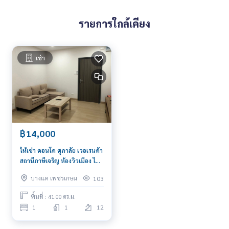
- Street Basketball Court
- Jogging Track
รายการใกล้เคียง
- Laundry Room
- Access Card Control
- กล้องวงจรปิด CCTV
เช่า
- ระบบรักษาความปลอดภัยตลอด 24 ชม
*** ราคาให้เช่า 11,500 บาท ***
*** สนใจติดต่อ คุณต่อ
089-175-6462
***
Blue Connect Property (Property Resales & Leasing)
M:
089-175-6462
| E:
BlueConnectProperty@gmail.com
฿14,000
Website : www.BlueConnectGroup.com
Facebook FanPage: @BlueConnectProperty
ให้เช่า คอนโด ศุภาลัย เวอเรนด้า
Line ID: @BlueConnect
สถานีภาษีเจริญ ห้องวิวเมือง ไม่
โดนแดดบ่าย เฟอร์ครบ พร้อมอยู่
บางแค เพชรเกษม
103
พื้นที่ : 41.00 ตร.ม.
1
1
12