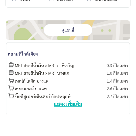
**สถานศึกษา
- รร.วัดจันทร์ประดิษฐารามวิทยาคม : 1.2 กม.
- รร.ผดุงกิจวิทยา : 2 กม.
- ม.สยาม : 2.4 กม.
**ศูนย์การแพทย์
ดูแผนที่
- รพ.มิตรประชา (เพชรเกษม 2) : 350 เมตร
**อาคารสำนักงาน และหน่วยงานอื่น ๆ
- สถานีกาชาดที่ 11 วิเศษนิยม : 550 เมตร
- สำนักงานเขตภาษีเจริญ : 650 เมตร
สถานที่ใกล้เคียง
MRT สายสีน้ำเงิน > MRT ภาษีเจริญ
0.3 กิโลเมตร
สิ่งอำนวยความสะดวกในโครงการ :
- Double Volume Lobby
MRT สายสีน้ำเงิน > MRT บางแค
1.0 กิโลเมตร
- Mail Room
เทสโก้ โลตัส บางแค
1.4 กิโลเมตร
- สระว่ายน้ำระบบเกลือ ยาวกว่า 40 เมตร
เดอะมอลล์ บางแค
2.6 กิโลเมตร
- Jacuzzi
บิ๊กซี ซูเปอร์เซ็นเตอร์ กัลปพฤกษ์
2.7 กิโลเมตร
- พื้นที่สีเขียวรวม 4 ไร่
แสดงเพิ่มเติม
- ห้องออกกำลังกาย + ห้องแอโรบิค
- Lifestyle Space
- Sauna
- Co-Living Space
- Meeting Room
- Roof Garden