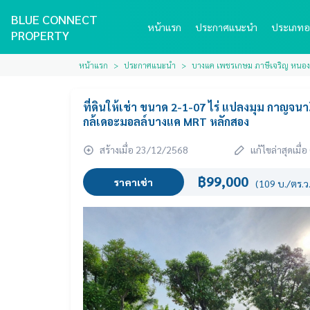
BLUE CONNECT
หน้าแรก
ประกาศแนะนำ
ประเภทอ
PROPERTY
หน้าแรก
ประกาศแนะนำ
บางแค เพชรเกษม ภาษีเจริญ หนอ
ที่ดินให้เช่า ขนาด 2-1-07 ไร่ แปลงมุม กาญจน
กล้เดอะมอลล์บางแค MRT หลักสอง
สร้างเมื่อ 23/12/2568
แก้ไขล่าสุดเมื
฿99,000
ราคาเช่า
(109 บ./ตร.ว.