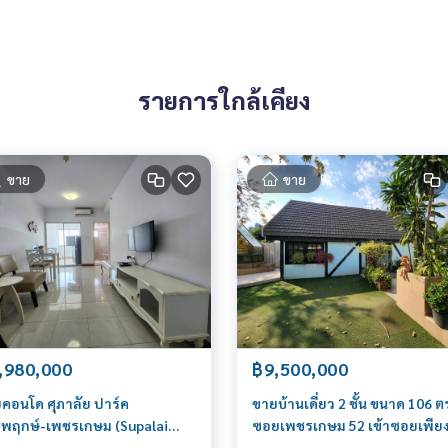
รายการใกล้เคียง
ขาย
ขาย
,980,000
฿9,500,000
คอนโด ศุภาลัย ปาร์ค
ขายบ้านเดี่ยว 2 ชั้น ขนาด 106 ต
พฤกษ์-เพชรเกษม (Supalai
ซอยเพชรเกษม 52 เข้าซอยเพีย
k Ratchaphruek-Phetkasem)
400 เมตร ใกล้รถไฟฟ้า ภาษีเจริ