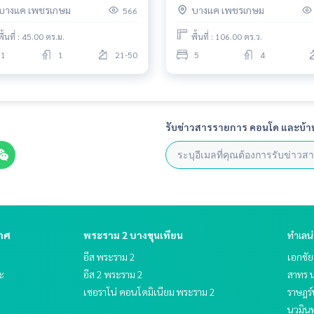
บางแค เพชรเกษม
บางแค เพชรเกษม
566
 MRT บางหว้า พร้อมเฟอร์ฯ ครบ
พื้นที่ : 45.00 ตร.ม.
พื้นที่ : 106.00 ตร.ว.
1
1
21-50
5
4
รับข่าวสารรายการ คอนโด และบ้า
กาศ
พระราม 2 บางขุนเทียน
ทำเลน
อีส พระราม 2
เอกชั
ระ
อีส 2 พระราม 2
สาทร น
เซอราโน่ คอนโดมิเนียม พระราม 2
ราษฎร์
นวมินท