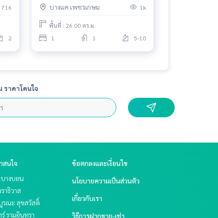
บางแค เพชรเกษม
716
1k
พื้นที่ : 26.00 ตร.ม.
2
1
1
5-10
น ราคาโดนใจ
่าสนใจ
ข้อตกลงและเงื่อนไข
ย บางบอน
นโยบายความเป็นส่วนตัว
ราธิวาส
เกี่ยวกับเรา
บูรณะ สุขสวัสดิ์
ร์ รามอินทรา
วิธีการฝากขาย-เช่า