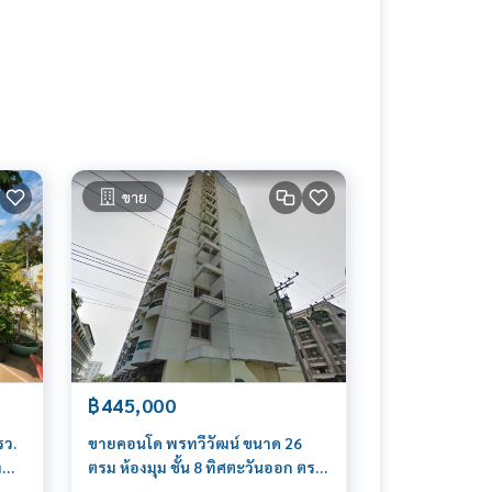
ขาย
฿445,000
รว.
ขายคอนโด พรทวีวัฒน์ ขนาด 26
ง
ตรม ห้องมุม ชั้น 8 ทิศตะวันออก ตรง
ญ
ข้ามบิ๊กซี ติดถนนเพชรเกษม