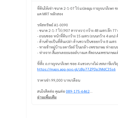
ที่ดินให้เช่า ขนาด 2-1-07 ไร่ แปลงมุม กาญจนาภิเษก 
แค MRT หลักสอง
รหัสทรัพย์ A1-0090
- ขนาด 2-1-7 ไร่ (907 ตารางวา) กว้าง 48 เมตร ลึก 77
- ถนนซอย หน้าที่ดิน กว้าง 15 เมตร (ถนนกว้าง 4 เลน) 
- ด้านซ้ายเป็นที่ดินเปล่า ด้านขวาเป็นซอยกว้าง 8 เมตร
- ทางเข้าหมู่บ้าน ลดาวัลย์ ปิ่นเกล้า-เพชรเกษม ห่างถ
- ห่างจาก สี่แยกเดอะมอลล์บางแค ตัดถนนเพชรเกษมเพ
ที่ตั้ง: ถ.กาญจนาภิเษก ซอย 4 แขวงบางไผ่ เขตภาษีเจริ
https://maps.app.goo.gl/zBp77ZPDp3MdC3Ss6
ราคาเช่า 99,000 บาท/เดือน
สนใจติดต่อ คุณต่อ
089-175-6462
อ่านเพิ่มเติม
Blue Connect Property (Property Resales & Leas
M:
089-175-6462
| E:
BlueConnectProperty@gmai
Website : www.BlueConnectProperty.com