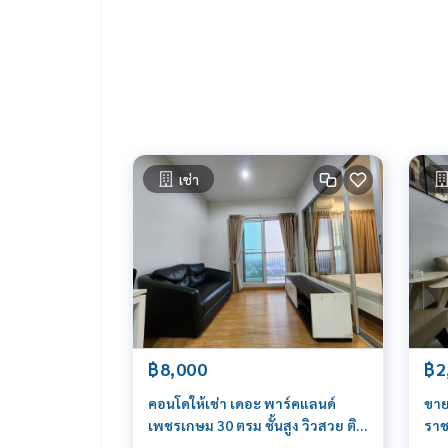
Line ID: @BlueConnect (ใส่ @ นำหน้าด้วยครับ)
Facebook Page: BlueConnectProperty
เช่า
฿8,000
฿2
คอนโดให้เช่า เดอะ พาร์คแลนด์
ขาย
เพชรเกษม 30 ตรม ชั้นสูง วิวสวย ติด
ราช
MRT หลักสอง ใกล้เดอะมอลล์
Par