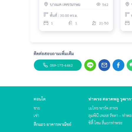
บางแค เพชรเกษม
562
บางแค
ติด
พื้นที่ : 30.00 ตร.ม.
1
1
21-50
ติดต่อสอบถามเพิ่มเติม
089-175-6462
คอนโด
ท่าพระ ตลาดพลู วุฒา
ขาย
เมโทร พาร์ค สาทร
เช่า
ลุมพินี เพลส รัชดา – ท่าพ
ซิตี้ โฮม สี่แยกท่าพระ
ตึกแถว อาคารพาณิชย์