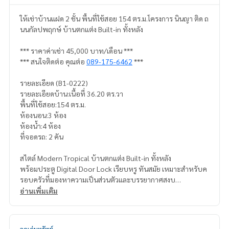
ให้เช่าบ้านแฝด 2 ชั้น พื้นที่ใช้สอย 154 ตร.ม.โครงการ นินญา ติด ถ
นนกัลปพฤกษ์ บ้านตกแต่ง Built-in ทั้งหลัง
*** ราคาค่าเช่า 45,000 บาท/เดือน ***
*** สนใจติดต่อ คุณต่อ
089-175-6462
***
รายละเอียด (B1-0222)
รายละเอียดบ้าน:เนื้อที่ 36.20 ตร.วา
พื้นที่ใช้สอย:154 ตร.ม.
ห้องนอน:3 ห้อง
ห้องน้ำ:4 ห้อง
ที่จอดรถ: 2 คัน
สไตล์ Modern Tropical บ้านตกแต่ง Built-in ทั้งหลัง
พร้อมประตู Digital Door Lock เรียบหรู ทันสมัย เหมาะสำหรับค
รอบครัวที่มองหาความเป็นส่วนตัวและบรรยากาศสงบ
อ่านเพิ่มเติม
ทำเลใจกลางถนนกัลปพฤกษ์
โครงการติดถนนใหญ่ เดินทางได้หลากหลายเส้นทาง
เข้า-ออกสะดวก ใกล้สาทร ใกล้ทางด่วน และสำเพ็ง 2
จุดเด่นทรัพย์