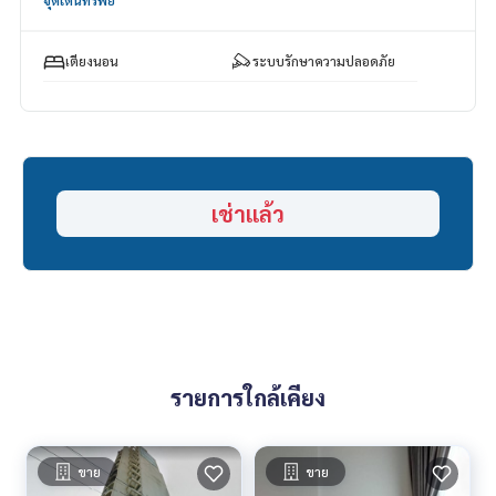
ชื่อโครงการ : นินญา กัลปพฤกษ์ NINYA Kallapaphruek
เตียงนอน
ระบบรักษาความปลอดภัย
ที่ตั้ง : ถนนกัลปพฤกษ์ แขวงบางแค เขตบางแค กทม.
สถานที่สำคัญใกล้เคียง :
- 7-11 : 350 ม.
- ตลาดอินดี้ กัลปพฤกษ์ : 350 ม.
- ตลาดสำเพ็ง 2 : 700 ม.
เช่าแล้ว
- วงแหวนเซ็นเตอร์ : 2 กม.
- Makro บางบอน : 2.6 กม.
- รร.เลิศหล้ากาญจนาฯ : 2 กม.
- รร.นานาชาติบริติชโคลัมเบีย (BCISB) : 4.9 กม.
- รพ.บางปะกอก 8 : 4.6 กม.
- รพ.เกษมราษฎร์บางแค : 5.7 กม.
สิ่งอำนวยความสะดวกในโครงการ :
รายการใกล้เคียง
**สิ่งอำนวยความสะดวก
- Clubhouse
- ห้องรับรอง
ขาย
ขาย
- Kid’s Room