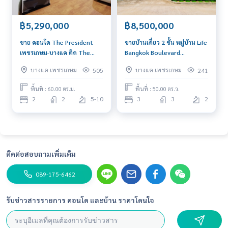
M:
089-175-6462
| E:
BlueConnectProperty@gmail.com
Website : www.BlueConnectGroup.com
฿5,290,000
฿8,500,000
Facebook FanPage: @BlueConnectProperty
Line ID: @BlueConnect
ขาย คอนโด The President
ขายบ้านเดี่ยว 2 ชั้น หมู่บ้าน Life
เพชรเกษม-บางแค ติด The
Bangkok Boulevard
Mall บางแค ขนาด 2 ห้องนอน
Rachaphruek - Charan พื้นที่
บางแค เพชรเกษม
บางแค เพชรเกษม
505
241
60 ตร.ม. วิวสระว่ายน้ำ ทิศ
50.70 ตารางวา ทำเลดี ใกล้เมือง
เหนือ.
พื้นที่ : 60.00 ตร.ม.
พื้นที่ : 50.00 ตร.ว.
2
2
5-10
3
3
2
ติดต่อสอบถามเพิ่มเติม
089-175-6462
รับข่าวสารรายการ คอนโด และบ้าน ราคาโดนใจ