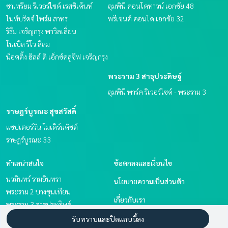
ชาเทรียม ริเวอร์ไซด์ เรสซิเด้นท์
ลุมพินี คอนโดทาวน์ เอกชัย 48
ไนท์บริดจ์ ไพร์ม สาทร
พรีเซนต์ คอนโด เอกชัย 32
ริธึ่ม เจริญกรุง พาวิลเลี่ยน
โนเบิล รีโว สีลม
น็อตติ้ง ฮิลล์ ดิ เอ็กซ์คลูซีฟ เจริญกรุง
พระราม 3 สาธุประดิษฐ์
ลุมพินี พาร์ค ริเวอร์ไซด์ - พระราม 3
ราษฎร์บูรณะ สุขสวัสดิ์
แชปเตอร์วัน โมเดิร์นดัชต์
ราษฎร์บูรณะ 33
ทำเลน่าสนใจ
ข้อตกลงและเงื่อนไข
นวมินทร์ รามอินทรา
นโยบายความเป็นส่วนตัว
พระราม 2 บางขุนเทียน
เกี่ยวกับเรา
พระราม 3 สาธุประดิษฐ์
ราษฎร์บูรณะ สุขสวัสดิ์
วิธีการฝากขาย-เช่า
รับทราบและปิดแถบนี้ลง