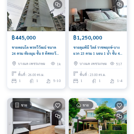
- ห้องน้ำแยกชายหญิง
- ห้องซาวน่า
- ฟิตเนส
- สระว่ายน้ำระบบเกลือ แยกสระเด็ก
- สวนสาธารณะขนาดใหญ่
- สนามเด็กเล่น
฿445,000
฿1,250,000
**Security
- ควบคุมการเข้า-ออก แบบ Easy Pass และระบบ VMS Security
ขายคอนโด พรทวีวัฒน์ ขนาด
ขายลุมพินี วิลล์ ราชพฤกษ์-บาง
System
26 ตรม ห้องมุม ชั้น 8 ทิศตะวัน
แวก 23 ตรม 1 นอน 1 น้ำ ชั้น 4
- Double Gate Security แยก Guest Area สำหรับผู้มาเยือน และ
ออก ตรงข้ามบิ๊กซี ติดถนน
ทิศเหนือ
Residential Area ผู้พักอาศัยอย่างเป็นสัดส่วน
บางแค เพชรเกษม
บางแค เพชรเกษม
1k
517
เพชรเกษม
- ติดตั้งกล้อง CCTV ทั้งโครงการ รั้วรอบโครงการสูง 3 เมตร และเจ้า
พื้นที่ : 26.00 ตร.ม.
พื้นที่ : 23.00 ตร.ม.
หน้าที่รักษาความปลอดภัย 24 ชั่วโมง
1
1
5-10
1
1
1-4
- ภายในบ้านติดตั้งสัญญาณกันขโมยแบบ Magnetic และ Shock S
ensor ทั้งหลังโดยจะแจ้งเตือนเจ้าของบ้านและส่งสัญญาณไปที่ศูน
ย์รักษาความปลอดภัย
ขาย
ขาย
*** ราคาค่าเช่า 45,000 บาท/เดือน ***
*** สนใจติดต่อ คุณต่อ
089-175-6462
***
Blue Connect Property (Property Resales & Leasing)