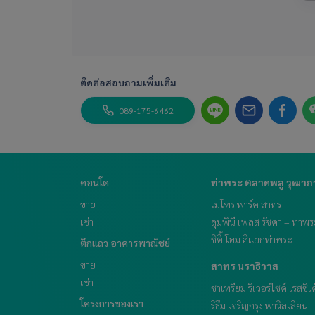
ติดต่อสอบถามเพิ่มเติม
089-175-6462
คอนโด
ท่าพระ ตลาดพลู วุฒา
ขาย
เมโทร พาร์ค สาทร
เช่า
ลุมพินี เพลส รัชดา – ท่าพ
ซิตี้ โฮม สี่แยกท่าพระ
ตึกแถว อาคารพาณิชย์
ขาย
สาทร นราธิวาส
เช่า
ชาเทรียม ริเวอร์ไซด์ เรสซิเ
โครงการของเรา
ริธึ่ม เจริญกรุง พาวิลเลี่ยน