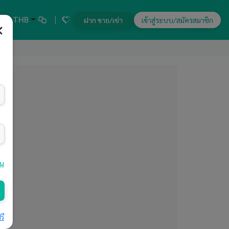
THB
ฝาก ขาย/เช่า
เข้าสู่ระบบ/สมัครสมาชิก
าน
รี