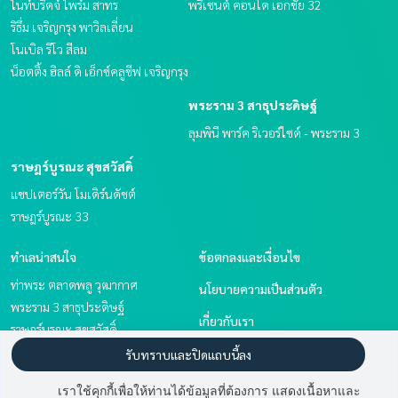
ไนท์บริดจ์ ไพร์ม สาทร
พรีเซนต์ คอนโด เอกชัย 32
ริธึ่ม เจริญกรุง พาวิลเลี่ยน
โนเบิล รีโว สีลม
น็อตติ้ง ฮิลล์ ดิ เอ็กซ์คลูซีฟ เจริญกรุง
พระราม 3 สาธุประดิษฐ์
ลุมพินี พาร์ค ริเวอร์ไซด์ - พระราม 3
ราษฎร์บูรณะ สุขสวัสดิ์
แชปเตอร์วัน โมเดิร์นดัชต์
ราษฎร์บูรณะ 33
ทำเลน่าสนใจ
ข้อตกลงและเงื่อนไข
ท่าพระ ตลาดพลู วุฒากาศ
นโยบายความเป็นส่วนตัว
พระราม 3 สาธุประดิษฐ์
เกี่ยวกับเรา
ราษฎร์บูรณะ สุขสวัสดิ์
พระราม 2 บางขุนเทียน
วิธีการฝากขาย-เช่า
รับทราบและปิดแถบนี้ลง
สาทร นราธิวาส
ติดต่อ
เราใช้คุกกี้เพื่อให้ท่านได้ข้อมูลที่ต้องการ แสดงเนื้อหาและ
เอกชัย บางบอน