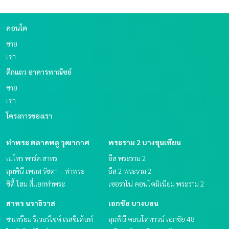
คอนโด
ขาย
เช่า
ตึกแถว อาคารพาณิชย์
ขาย
เช่า
โครงการของเรา
ท่าพระ ตลาดพลู วุฒากาศ
พระราม 2 บางขุนเทียน
เมโทร พาร์ค สาทร
อีส พระราม 2
ลุมพินี เพลส รัชดา – ท่าพระ
อีส 2 พระราม 2
ซิตี้ โฮม สี่แยกท่าพระ
เซอราโน่ คอนโดมิเนียม พระราม 2
สาทร นราธิวาส
เอกชัย บางบอน
ชาเทรียม ริเวอร์ไซด์ เรสซิเด้นท์
ลุมพินี คอนโดทาวน์ เอกชัย 48