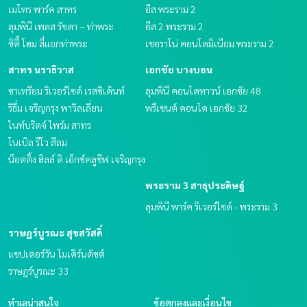
เมโทร พาร์ค สาทร
อีส พระราม 2
ลุมพินี เพลส รัชดา – ท่าพระ
อีส 2 พระราม 2
ซิตี้ โฮม สี่แยกท่าพระ
เซอราโน่ คอนโดมิเนียม พระราม 2
สาทร นราธิวาส
เอกชัย บางบอน
ชาเทรียม ริเวอร์ไซด์ เรสซิเด้นท์
ลุมพินี คอนโดทาวน์ เอกชัย 48
ริธึ่ม เจริญกรุง พาวิลเลี่ยน
พรีเซนต์ คอนโด เอกชัย 32
ไนท์บริดจ์ ไพร์ม สาทร
โนเบิล รีโว สีลม
น็อตติ้ง ฮิลล์ ดิ เอ็กซ์คลูซีฟ เจริญกรุง
พระราม 3 สาธุประดิษฐ์
ลุมพินี พาร์ค ริเวอร์ไซด์ - พระราม 3
ราษฎร์บูรณะ สุขสวัสดิ์
แชปเตอร์วัน โมเดิร์นดัชต์
ราษฎร์บูรณะ 33
ทำเลน่าสนใจ
ข้อตกลงและเงื่อนไข