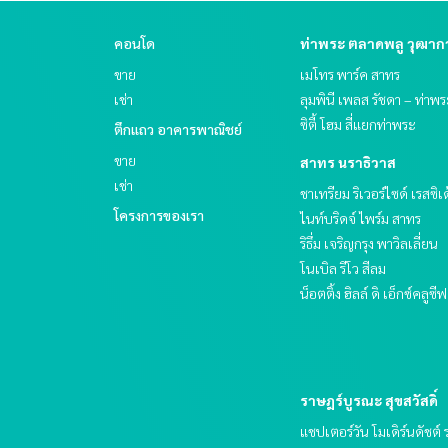
คอนโด
ท่าพระ ตลาดพลู วุฒา
ขาย
เมโทร พาร์ค สาทร
เช่า
ลุมพินี เพลส รัชดา – ท่าพ
ซิตี้ โฮม สี่แยกท่าพระ
ตึกแถว อาคารพาณิชย์
ขาย
สาทร นราธิวาส
เช่า
ชาเทรียม ริเวอร์ไซด์ เรสซิเ
โครงการของเรา
ไนท์บริดจ์ ไพร์ม สาทร
ริธึ่ม เจริญกรุง พาวิลเลี่ยน
โนเบิล รีโว สีลม
น็อตติ้ง ฮิลล์ ดิ เอ็กซ์คลูซี
ราษฎร์บูรณะ สุขสวัสดิ์
แชปเตอร์วัน โมเดิร์นดัชต์