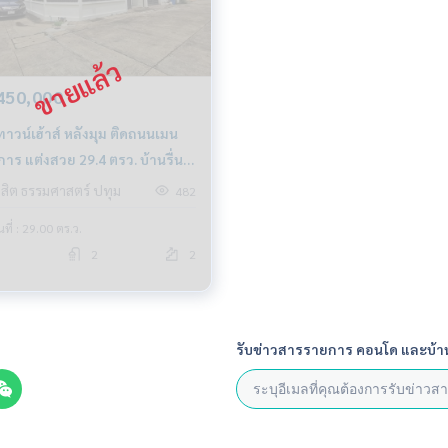
450,000
าวน์เฮ้าส์ หลังมุม ติดถนนเมน
าร แต่งสวย 29.4 ตรว. บ้านรื่น
ังสิต คลอง 4 ใกล้ดรีมเวิลด์
ังสิต ธรรมศาสตร์ ปทุม
482
้นที่ : 29.00 ตร.ว.
2
2
รับข่าวสารรายการ คอนโด และบ้า