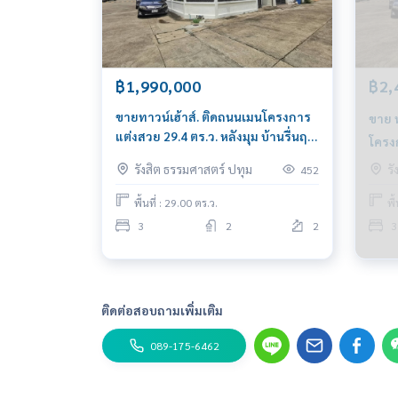
฿1,990,000
฿2,
ขายทาวน์เฮ้าส์. ติดถนนเมนโครงการ
ขาย ท
แต่งสวย 29.4 ตร.ว. หลังมุม บ้านรื่นฤดี
โครงก
รังสิต คลอง4 ใกล้ดรีมเวิลด์
ฤดี ร
รังสิต ธรรมศาสตร์ ปทุม
ร
452
พื้นที่ : 29.00 ตร.ว.
พื
3
2
2
3
ติดต่อสอบถามเพิ่มเติม
089-175-6462