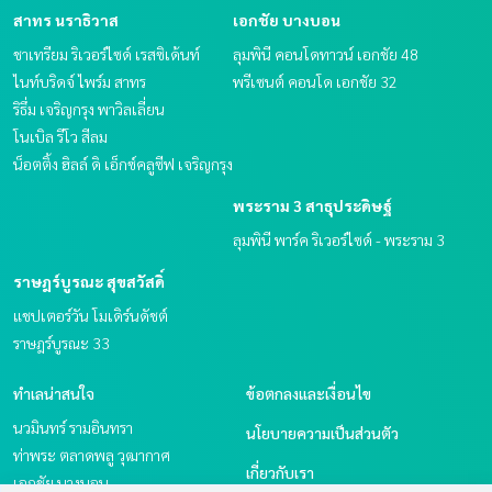
สาทร นราธิวาส
เอกชัย บางบอน
ชาเทรียม ริเวอร์ไซด์ เรสซิเด้นท์
ลุมพินี คอนโดทาวน์ เอกชัย 48
ไนท์บริดจ์ ไพร์ม สาทร
พรีเซนต์ คอนโด เอกชัย 32
ริธึ่ม เจริญกรุง พาวิลเลี่ยน
โนเบิล รีโว สีลม
น็อตติ้ง ฮิลล์ ดิ เอ็กซ์คลูซีฟ เจริญกรุง
พระราม 3 สาธุประดิษฐ์
ลุมพินี พาร์ค ริเวอร์ไซด์ - พระราม 3
ราษฎร์บูรณะ สุขสวัสดิ์
แชปเตอร์วัน โมเดิร์นดัชต์
ราษฎร์บูรณะ 33
ทำเลน่าสนใจ
ข้อตกลงและเงื่อนไข
นวมินทร์ รามอินทรา
นโยบายความเป็นส่วนตัว
ท่าพระ ตลาดพลู วุฒากาศ
เกี่ยวกับเรา
เอกชัย บางบอน