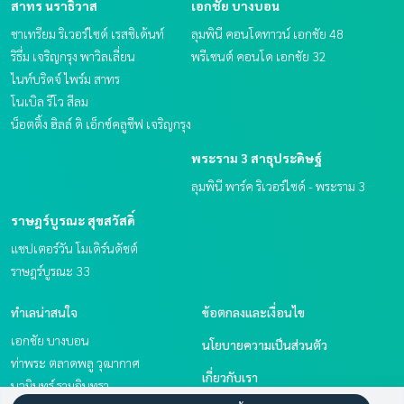
สาทร นราธิวาส
เอกชัย บางบอน
ชาเทรียม ริเวอร์ไซด์ เรสซิเด้นท์
ลุมพินี คอนโดทาวน์ เอกชัย 48
ริธึ่ม เจริญกรุง พาวิลเลี่ยน
พรีเซนต์ คอนโด เอกชัย 32
ไนท์บริดจ์ ไพร์ม สาทร
โนเบิล รีโว สีลม
น็อตติ้ง ฮิลล์ ดิ เอ็กซ์คลูซีฟ เจริญกรุง
พระราม 3 สาธุประดิษฐ์
ลุมพินี พาร์ค ริเวอร์ไซด์ - พระราม 3
ราษฎร์บูรณะ สุขสวัสดิ์
แชปเตอร์วัน โมเดิร์นดัชต์
ราษฎร์บูรณะ 33
ทำเลน่าสนใจ
ข้อตกลงและเงื่อนไข
เอกชัย บางบอน
นโยบายความเป็นส่วนตัว
ท่าพระ ตลาดพลู วุฒากาศ
เกี่ยวกับเรา
นวมินทร์ รามอินทรา