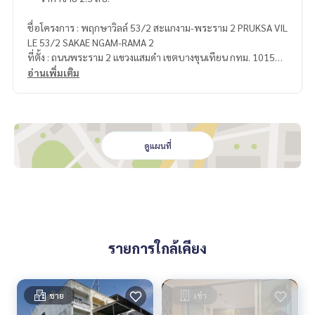
ชื่อโครงการ : พฤกษาวิลล์ 53/2 สะแกงาม-พระราม 2 PRUKSA VIL
LE 53/2 SAKAE NGAM-RAMA 2
ที่ตั้ง : ถนนพระราม 2 แขวงแสมดำ เขตบางขุนเทียน กทม. 10150
อ่านเพิ่มเติม
สถานที่ใกล้เคียง :
1. โลตัสพระราม 2
2. คาร์ฟู พระราม 2
3. สน.แสมดำ
4. รพ.พระราม 2
ดูแผนที่
5. การไฟฟ้าบางขุนเทียน
6. รพ.บางกอก 8 อินเตอร์
7. แมคโคร
8. วัดพรหมรังษี
9. รพ.นครธน
10. สนง.เขตบางขุนเทียน
รายการใกล้เคียง
สิ่งอำนวยความสะดวกในโครงการ :
- สวนสาธารณะ
- รปภ., CCTV, อื่นๆ (Key Card)
ขาย
เช่า