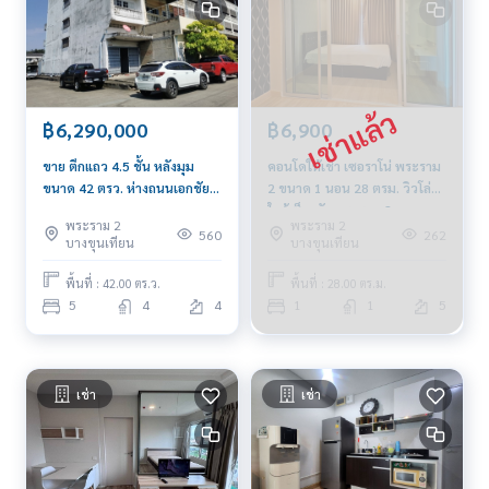
Blue Connect Property (Property Resales & Leasing)
M:
089-175-6462
| E:
BlueConnectProperty@gmail.com
Website : www.BlueConnectGroup.com
Facebook FanPage: @BlueConnectProperty
Line ID: @BlueConnect
฿6,290,000
฿6,900
ขาย ตึกแถว 4.5 ชั้น หลังมุม
คอนโดให้เช่า เซอราโน่ พระราม
ขนาด 42 ตรว. ห่างถนนเอกชัย
2 ขนาด 1 นอน 28 ตรม. วิวโล่ง
เพียง 300 เมตร เหมาะทำ
ใกล้เซ็ลทรัล พระราม 2.
พระราม 2
พระราม 2
สำนักงาน มีที่จอดรถเยอะ
560
262
บางขุนเทียน
บางขุนเทียน
พื้นที่ : 42.00 ตร.ว.
พื้นที่ : 28.00 ตร.ม.
5
4
4
1
1
5
เช่า
เช่า