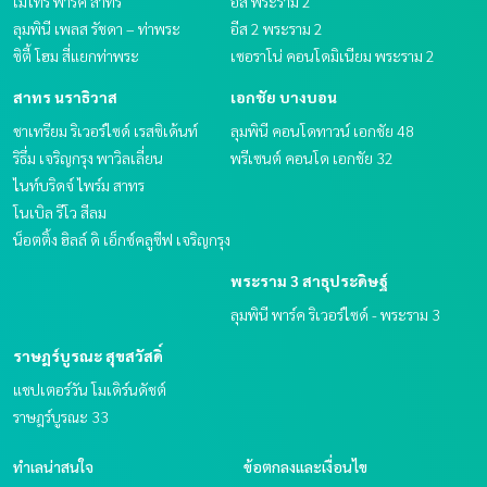
เมโทร พาร์ค สาทร
อีส พระราม 2
ลุมพินี เพลส รัชดา – ท่าพระ
อีส 2 พระราม 2
ซิตี้ โฮม สี่แยกท่าพระ
เซอราโน่ คอนโดมิเนียม พระราม 2
สาทร นราธิวาส
เอกชัย บางบอน
ชาเทรียม ริเวอร์ไซด์ เรสซิเด้นท์
ลุมพินี คอนโดทาวน์ เอกชัย 48
ริธึ่ม เจริญกรุง พาวิลเลี่ยน
พรีเซนต์ คอนโด เอกชัย 32
ไนท์บริดจ์ ไพร์ม สาทร
โนเบิล รีโว สีลม
น็อตติ้ง ฮิลล์ ดิ เอ็กซ์คลูซีฟ เจริญกรุง
พระราม 3 สาธุประดิษฐ์
ลุมพินี พาร์ค ริเวอร์ไซด์ - พระราม 3
ราษฎร์บูรณะ สุขสวัสดิ์
แชปเตอร์วัน โมเดิร์นดัชต์
ราษฎร์บูรณะ 33
ทำเลน่าสนใจ
ข้อตกลงและเงื่อนไข