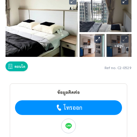
+4 รูป
คอนโด
Ref no. C2-0529
ข้อมูลติดต่อ
โทรออก