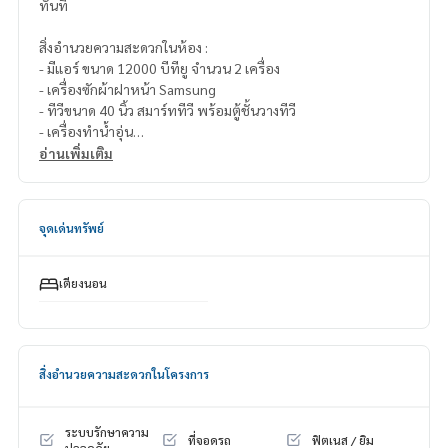
ทันที
สิ่งอำนวยความสะดวกในห้อง :
- มีแอร์ ขนาด 12000 บีทียู จำนวน 2 เครื่อง
- เครื่องซักผ้าฝาหน้า Samsung
- ทีวีขนาด 40 นิ้ว สมาร์ททีวี พร้อมตู้ชั้นวางทีวี
- เครื่องทำน้ำอุ่น
- ตู้เย็น
อ่านเพิ่มเติม
- ไมโครเวฟ
- เตียงนอนพร้อมที่นอน ขนาด 5 ฟุต หมอน และผ้าคลุมเตียง
- มีประตูกระจกใสกั้นส่วนตัว
จุดเด่นทรัพย์
- โซฟาผ้ายาวนั่ง2คน
- โต๊ะเครื่องแป้งพร้อมเก้าอี้ มีชั้นวางติดผนังเหนือโต๊ะเครื่องแป้ง
- กาต้มน้ำร้อน
เตียงนอน
- โต๊ะทานอาหารพร้อมเก้าอี้2ตัว
- ตู้เสื้อผ้าขนาดใหญ่
*** ราคาให้เช่า 8,200 บาทต่อเดือน ***
สิ่งอำนวยความสะดวกในโครงการ
(ประกัน 2 เดือน ล่วงหน้า 1 เดือน สัญญาเช่าขั้นต้น 1 ปี)
ชื่อโครงการ : แชปเตอร์ วัน ราษฎร์บูรณะ33 (Chapter One Mod
ระบบรักษาความ
ที่จอดรถ
ฟิตเนส / ยิม
ern Dutch Ratburana33)