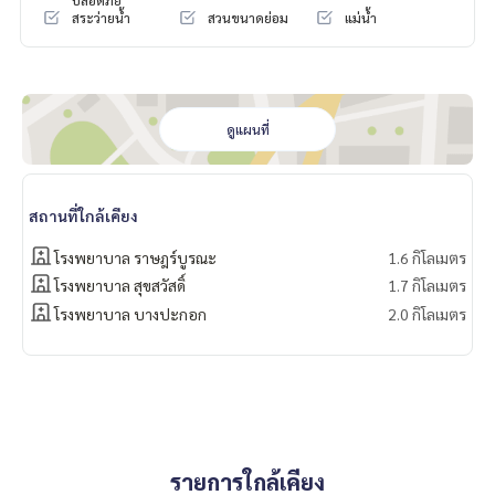
ปลอดภัย
สระว่ายน้ำ
สวนขนาดย่อม
แม่น้ำ
ที่ตั้งโครงการ : ซอยราษฎร์บูรณะ33 ถนนราษฎร์บูรณะ แขวงราษฎ
ร์บูรณะเขตราษฎร์บูรณะ กรุงเทพมหานคร
สถานที่สำคัญใกล้เคียง โครงการ
ดูแผนที่
-ธนาคารกสิกรไทย สำนักงานใหญ่ 800ม.
-เทสโก้โลตัส บางประกอก 4.2 กม.
-บิ๊กซี บางประกอก 5 กม.
-เซ็นทรัล พระราม3 8.9 กม
สถานที่ใกล้เคียง
-Terminal 21 พระราม 3
-รพ.บางประกอก 1 4 กม
โรงพยาบาล ราษฎร์บูรณะ
1.6 กิโลเมตร
-รพ.ราษฎร์บูรณะ 3.3 กม.
โรงพยาบาล สุขสวัสดิ์
1.7 กิโลเมตร
-รพ.บางประกอกอินเตอร์เนชั่นแนล 7.5 กม.
โรงพยาบาล บางปะกอก
2.0 กิโลเมตร
-ม. เทคโนโลยีพระจอมเกล้าธนบุรี 6.8 กม.
สิ่งอำนวยความสะดวกในโครงการ :
- สระว่ายน้ำ (2 สระ), ฟิตเนส, Steam
- รปภ., กล้องวงจรปิดในโครงการ, ประตู Key Card
- สวนหย่อม
- ท่าเรือข้ามฟาก
รายการใกล้เคียง
- Wi-Fi Internet บริเวณ Lobby