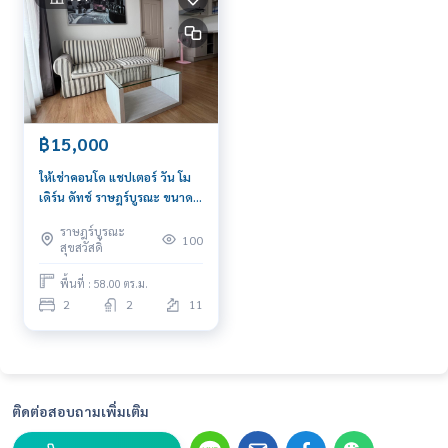
฿15,000
ให้เช่าคอนโด แชปเตอร์ วัน โม
เดิร์น ดัทช์ ราษฎร์บูรณะ ขนาด 2
นอน 58 ตรม วิวแม่น้ำเจ้าพระยา
ราษฎร์บูรณะ
เฟอร์ครบ
100
สุขสวัสดิ์
พื้นที่ : 58.00 ตร.ม.
2
2
11
ติดต่อสอบถามเพิ่มเติม