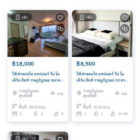
Blue Connect Property (Property Resales & Leasing)
M:
089-175-6462
| E:
BlueConnectProperty@gmail.com
เช่า
เช่า
Website : www.BlueConnectProperty.com
Facebook FanPage: @BlueConnectProperty
Line ID: @BlueConnect
฿18,000
฿8,500
ให้เช่าคอนโด แชปเตอร์ วัน โม
ให้เช่าคอนโด แชปเตอร์ วัน โม
เดิร์น ดัทช์ ราษฎร์บูรณะ ขนาด 2
เดิร์น ดัทช์ ราษฎร์บูรณะ 30 ตรม
นอน 59 ตรม วิวแม่น้ำเจ้าพระยา
วิวแม่น้ำเจ้าพระยา เฟอร์ครบ
ราษฎร์บูรณะ
ราษฎร์บูรณะ
เฟอร์ครบ
102
441
สุขสวัสดิ์
สุขสวัสดิ์
พื้นที่ : 58.00 ตร.ม.
พื้นที่ : 30.00 ตร.ม.
2
2
9
1
1
21-50
เช่า