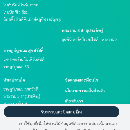
ไนท์บริดจ์ ไพร์ม สาทร
โนเบิล รีโว สีลม
น็อตติ้ง ฮิลล์ ดิ เอ็กซ์คลูซีฟ เจริญกรุง
พระราม 3 สาธุประดิษฐ์
ลุมพินี พาร์ค ริเวอร์ไซด์ - พระราม 3
ราษฎร์บูรณะ สุขสวัสดิ์
แชปเตอร์วัน โมเดิร์นดัชต์
ราษฎร์บูรณะ 33
ทำเลน่าสนใจ
ข้อตกลงและเงื่อนไข
ราษฎร์บูรณะ สุขสวัสดิ์
นโยบายความเป็นส่วนตัว
พระราม 3 สาธุประดิษฐ์
เกี่ยวกับเรา
สาทร นราธิวาส
นวมินทร์ รามอินทรา
วิธีการฝากขาย-เช่า
รับทราบและปิดแถบนี้ลง
เอกชัย บางบอน
ติดต่อ
เราใช้คุกกี้เพื่อให้ท่านได้ข้อมูลที่ต้องการ แสดงเนื้อหาและ
พระราม 2 บางขุนเทียน