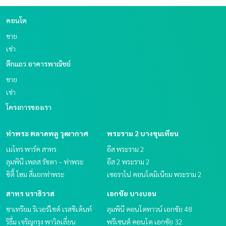
คอนโด
ขาย
เช่า
ตึกแถว อาคารพาณิชย์
ขาย
เช่า
โครงการของเรา
ท่าพระ ตลาดพลู วุฒากาศ
พระราม 2 บางขุนเทียน
เมโทร พาร์ค สาทร
อีส พระราม 2
ลุมพินี เพลส รัชดา – ท่าพระ
อีส 2 พระราม 2
ซิตี้ โฮม สี่แยกท่าพระ
เซอราโน่ คอนโดมิเนียม พระราม 2
สาทร นราธิวาส
เอกชัย บางบอน
ชาเทรียม ริเวอร์ไซด์ เรสซิเด้นท์
ลุมพินี คอนโดทาวน์ เอกชัย 48
ริธึ่ม เจริญกรุง พาวิลเลี่ยน
พรีเซนต์ คอนโด เอกชัย 32