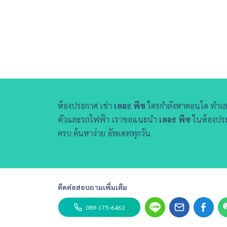
ห้องประกาศ เช่า
เดอะ พีซ
ใครกำลังหาคอนโด ทำเ
ตัวและรถไฟฟ้า เราขอแนะนำ
เดอะ พีซ
ในห้องประก
ครบ ค้นหาง่าย อัพเดททุกวัน
ติดต่อสอบถามเพิ่มเติม
089-175-6462