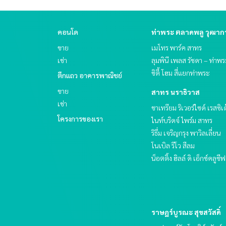
คอนโด
ท่าพระ ตลาดพลู วุฒา
ขาย
เมโทร พาร์ค สาทร
เช่า
ลุมพินี เพลส รัชดา – ท่าพ
ซิตี้ โฮม สี่แยกท่าพระ
ตึกแถว อาคารพาณิชย์
ขาย
สาทร นราธิวาส
เช่า
ชาเทรียม ริเวอร์ไซด์ เรสซิเ
โครงการของเรา
ไนท์บริดจ์ ไพร์ม สาทร
ริธึ่ม เจริญกรุง พาวิลเลี่ยน
โนเบิล รีโว สีลม
น็อตติ้ง ฮิลล์ ดิ เอ็กซ์คลูซี
ราษฎร์บูรณะ สุขสวัสดิ์