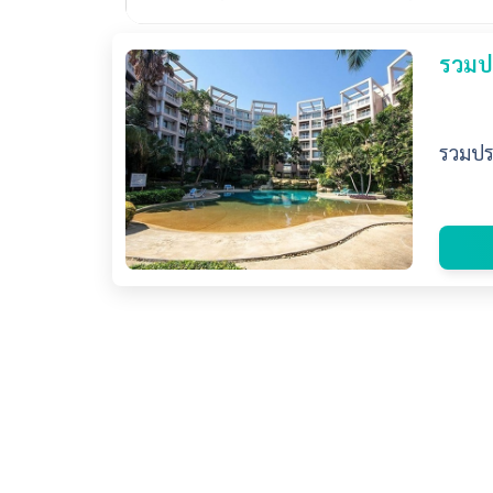
รวมป
รวมปร